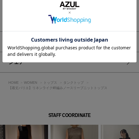
シャツやシアーアイテムとのレイヤードスタイルも楽しめま
す。
シンプルなボトムと合わせるだけで、素材感と編み地の表情が
もっと見る
引き立つ着こなしが完成します。
■生地
ドライタッチのレーヨン混の素材を、ミドルゲージで編み込
アイテムサイズ
み、ほどよい度目で、清涼感を表現しています。
この時期に涼しく着られるサマーニットです。
シェア
透け感：ややあり
裏 地：なし
伸縮性：あり
HOME
WOMEN
トップス
タンクトップ
光沢感：ややあり
【着丈バリエ】リネンライク畔編みノースリーブニットトップス
■BLK・BRN モデル身長162cm（Sサイズ着用）
■KHA モデル身長165cm（Sサイズ着用）
STAFF COORDINATE
[注意事項]
※画像の商品はサンプルです。実際の商品と仕様、加工が若干
異なる場合があります。