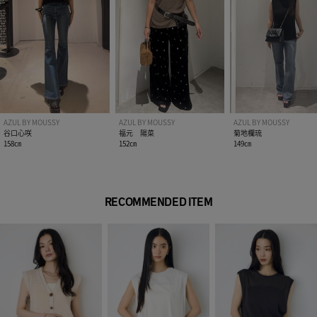
※画像の商品は光の照射や角度、お使いのモニター環境によ
り、実物と色味が異なる場合がございます。
※着用、お取り扱いの際は、アテンションタグをご確認くださ
い。
AZUL BY MOUSSY
AZUL BY MOUSSY
AZUL BY MOUSSY
谷口心咲
福元 陽菜
菊地欄琉
158㎝
152㎝
149㎝
RECOMMENDED ITEM