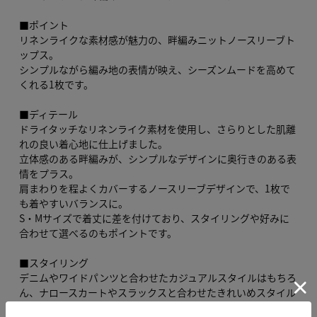
■ポイント
リネンライクな素材感が魅力の、畔編みニットノースリーブト
ップス。
シンプルながら編み地の表情が映え、シーズンムードを高めて
くれる1枚です。
■ディテール
ドライタッチなリネンライク素材を使用し、さらりとした肌離
れの良い着心地に仕上げました。
立体感のある畔編みが、シンプルなデザインに奥行きのある表
情をプラス。
肩まわりを程よくカバーするノースリーブデザインで、1枚で
も着やすいバランスに。
S・Mサイズで着丈に差を付けており、スタイリングや好みに
合わせて選べるのもポイントです。
■スタイリング
デニムやワイドパンツと合わせたカジュアルスタイルはもちろ
ん、ナロースカートやスラックスと合わせたきれいめスタイル
にもおすすめ。