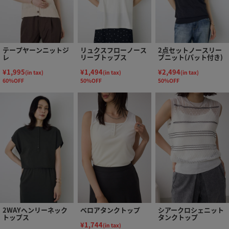
テープヤーンニットジ
リュクスフローノース
2点セットノースリー
レ
リーブトップス
ブニット(パット付き)
¥1,995
¥1,494
¥2,494
(in tax)
(in tax)
(in tax)
60%OFF
50%OFF
50%OFF
2WAYヘンリーネック
ベロアタンクトップ
シアークロシェニット
トップス
タンクトップ
¥1,744
(in tax)