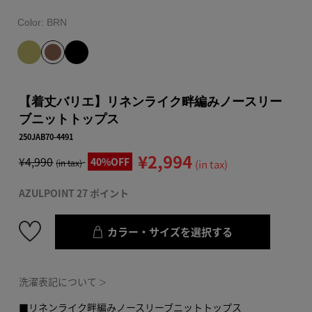
Color:
BRN
【着丈バリエ】リネンライク畔編みノースリー
ブニットトップス
250JAB70-4491
¥2,994
¥4,990
40%OFF
(in tax)
(in tax)
AZULPOINT 27 ポイント
カラー・サイズを選択する
洗濯表記について
＞
■リネンライク畔編みノースリーブニットトップス