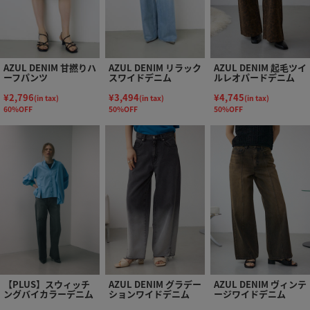
AZUL DENIM 甘撚りハ
AZUL DENIM リラック
AZUL DENIM 起毛ツイ
ーフパンツ
スワイドデニム
ルレオパードデニム
¥2,796
¥3,494
¥4,745
(in tax)
(in tax)
(in tax)
60%OFF
50%OFF
50%OFF
【PLUS】スウィッチ
AZUL DENIM グラデー
AZUL DENIM ヴィンテ
ングバイカラーデニム
ションワイドデニム
ージワイドデニム