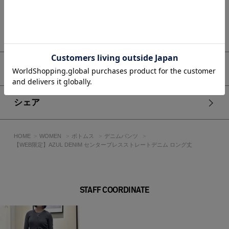
ストレッチ入りのデニム素材を使用し、柔らかく軽やかな風合
いとストレスフリーな穿き心地を実現しました。
もっと見る
程よいハリ感もあり、きれいなシルエットをキープ。
デニム特有のナチュラルな色落ちが、上品なカジュアル感を演
出します。
アイテムサイズ
■スタイリング
シャツやジャケットと合わせたきれいめスタイルはもちろん、
カットソーやタンクトップと合わせてカジュアルダウンするの
シェア
もおすすめ。
ヒールやポインテッドシューズと合わせることで、より女性ら
しく洗練された印象に仕上がります。
HOME
WOMEN
ボトムス
デニムパンツ
【WEB限定】AZUL DENIM センタープレスストレートデニム ロング丈
■生地
11.8oz 微ストレッチインディゴデニムを使用。
※製品加工の違いで着用感、風合いが異なりますが2色とも同
生地を使用しています。
STAFF COORDINATE
透け感：なし
裏 地：なし
伸縮性：あり(微)