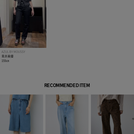
光沢感：なし
■モデル身長：172cm（25inchモデル丈着用）
[注意事項]
※画像の商品はサンプルです。実際の商品と仕様、加工が若干
異なる場合があります。
※画像の商品は光の照射や角度、お使いのモニター環境によ
AZUL BY MOUSSY
り、実物と色味が異なる場合がございます。
青井美優
※着用、お取り扱いの際は、アテンションタグをご確認くださ
155㎝
い。
※こちらのアイテムのセンタープレスは仕様上、永久的なもの
ではございません。
RECOMMENDED ITEM
ご自宅でのケアの際はご注意ください。