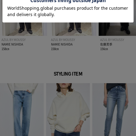
[注意事項]
※画像の商品はサンプルです。実際の商品と仕様、加工が若干
異なる場合があります。
※画像の商品は光の照射や角度、お使いのモニター環境によ
り、実物と色味が異なる場合がございます。
※着用、お取り扱いの際は、アテンションタグをご確認くださ
AZUL BY MOUSSY
AZUL BY MOUSSY
AZUL BY MOUSSY
い。
NAMIE NISHIDA
NAMIE NISHIDA
佐藤芙季
158㎝
158㎝
156㎝
STYLING ITEM