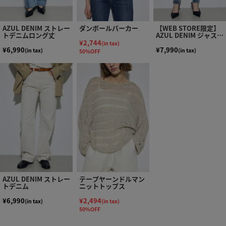
AZUL DENIM ストレー
ダンボールパーカー
【WEB STORE限定】
トデニムロング丈
AZUL DENIM ジャスト
ウエストスキニーデニ
¥2,744
(in tax)
ム
¥6,990
¥7,990
(in tax)
(in tax)
50%OFF
AZUL DENIM ストレー
テープヤーンドルマン
トデニム
ニットトップス
¥6,990
¥2,494
(in tax)
(in tax)
50%OFF