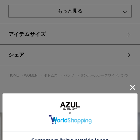
にしたスタイリングがおすすめ。
スウェットやカットソーと合わせればカジュアルに、シャツや
もっと見る
ニットと合わせればクリーンな印象にも。
同素材のパーカー(250JSR80-2771 ダンボールパーカー)とセ
ットアップや、近いトーンのトップスと合わせたセットアップ
風の着こなしも、統一感があり◎。
アイテムサイズ
スニーカーからフラットシューズまで幅広く相性が良く、デイ
リーに活躍する1本です。
シェア
■生地
厚みがありながらも柔らかいダンボール素材です。
肌触りも滑らかで、着心地の良い生地に仕上がっています。
HOME
WOMEN
ボトムス
パンツ
ダンボールカーブワイドパンツ
透け感：なし
裏 地：なし
伸縮性：ややあり
STAFF COORDINATE
光沢感：なし
■モデル身長：170cm、着用サイズ：モデルサイズ ※モデ
ルサイズは販売しておりません