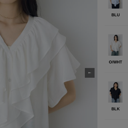
BLU
O/WHT
BLK