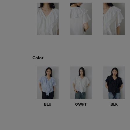
Color
BLU
O/WHT
BLK