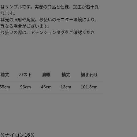
品はサンプルです。実際の商品と仕様、加工が若干異
あります。
品は光の照射や角度、お使いのモニター環境により、
が異なる場合がございます。
取り扱いの際は、アテンションタグをご確認くださ
総丈
バスト
肩幅
袖丈
裾まわり
55cm
96cm
46cm
13cm
101.8cm
4％ナイロン16％