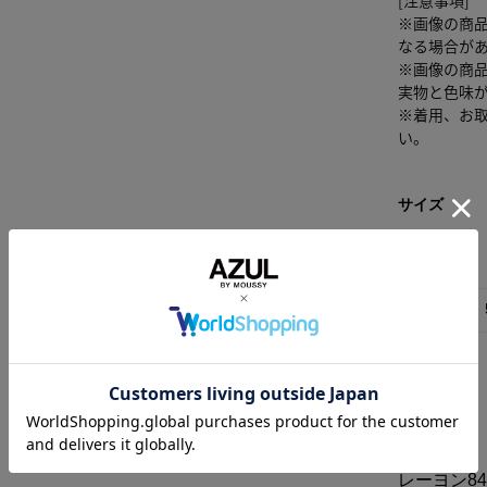
※画像の商
なる場合が
※画像の商
実物と色味
※着用、お
い。
サイズ
FREE
素材
レーヨン8