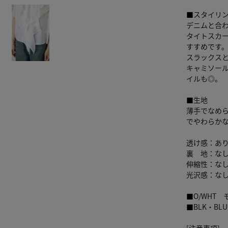
■スタイリ
デニムと合
タイトスカ
すすめです
スラックス
キャミソー
イルも◎。
■生地
薄手でなめ
でやわらか
透け感：あ
裏 地：な
伸縮性：な
光沢感：な
■O/WHT 
■BLK・BL
[注意事項]