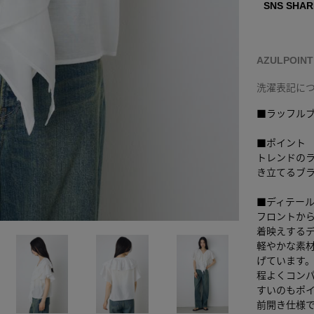
SNS SHAR
AZULPOIN
洗濯表記に
■ラッフル
■ポイント
トレンドの
き立てるブ
■ディテー
フロントか
着映えする
軽やかな素
げています
程よくコン
すいのもポ
前開き仕様