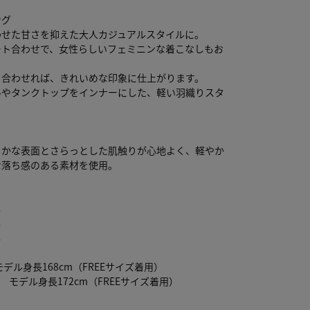
ング
わせた甘さを抑えた大人カジュアルスタイルに。
ート合わせで、女性らしいフェミニンな着こなしもお
。
と合わせれば、きれいめな印象に仕上がります。
ルやタンクトップをインナーにした、軽い羽織りスタ
らかな表面とさらっとした肌触りが心地よく、軽やか
な落ち感のある素材を使用。
り
し
し
し
モデル身長168cm（FREEサイズ着用）
U モデル身長172cm（FREEサイズ着用）