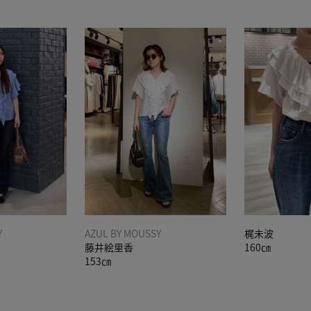
Y
AZUL BY MOUSSY
梶未波
藤井絵里香
160㎝
153㎝