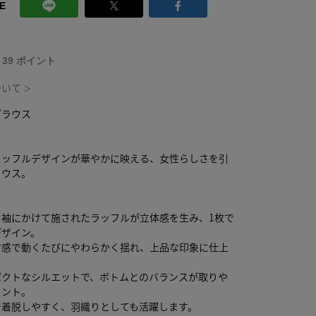
E
T 39 ポイント
ついて
＞
ブラウス
ラッフルデザインが華やかに映える、女性らしさを引
ラウス。
ル
ら袖にかけて施されたラッフルが立体感を生み、1枚で
デザイン。
材感で動くたびにやわらかく揺れ、上品な印象に仕上
。
パクトなシルエットで、ボトムとのバランスが取りや
イント。
で着脱しやすく、羽織りとしても活躍します。