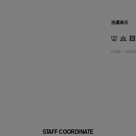
洗濯表示
HOME
WOM
STAFF COORDINATE