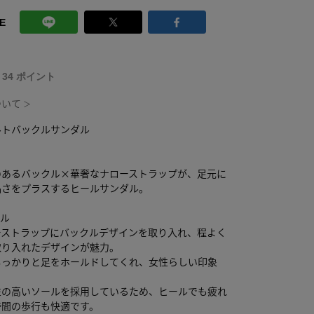
E
T 34 ポイント
ついて
＞
ルトバックルサンダル
のあるバックル×華奢なナローストラップが、足元に
品さをプラスするヒールサンダル。
ール
ーストラップにバックルデザインを取り入れ、程よく
取り入れたデザインが魅力。
しっかりと足をホールドしてくれ、女性らしい印象
性の高いソールを採用しているため、ヒールでも疲れ
時間の歩行も快適です。