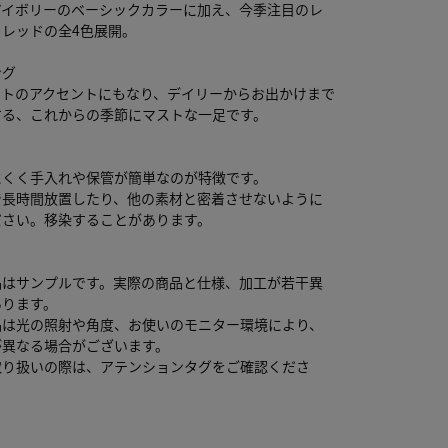
アイボリーのベーシックカラーに加え、今季注目のレ
レッドの全4色展開。
ング
ートのアクセントにもなり、デイリーからお出かけまで
する、これからの季節にマストな一足です。
にくく手入れや保管が簡単なのが特徴です。
で長時間放置したり、他の素材と密着させないように
ださい。移染することがあります。
品はサンプルです。実際の商品と仕様、加工が若干異
あります。
品は光の照射や角度、お使いのモニター環境により、
が異なる場合がございます。
取り扱いの際は、アテンションタグをご確認くださ