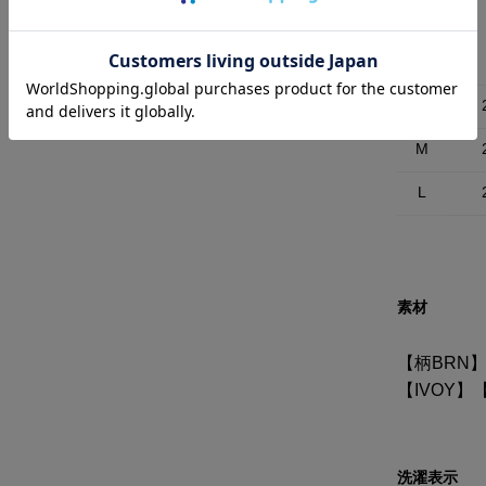
サイズ
S
M
L
素材
【柄BRN】
【IVOY】
洗濯表示