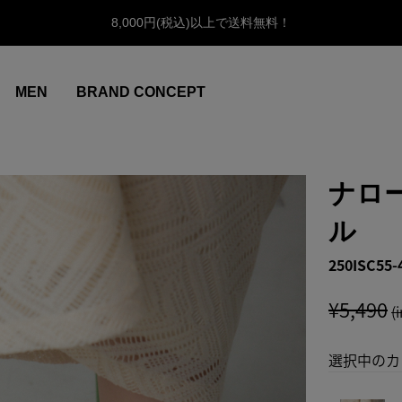
8,000円(税込)以上で送料無料！
MEN
BRAND CONCEPT
ナロ
ル
250ISC55-
¥5,490
(
選択中のカ