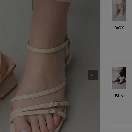
IVOY
BLK