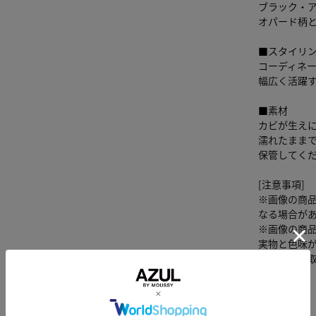
ブラック・
オパード柄と
■スタイリ
コーディネ
幅広く活躍
■素材
カビが生え
濡れたまま
保管してく
[注意事項]
※画像の商
なる場合が
※画像の商
実物と色味
※着用、お
い。