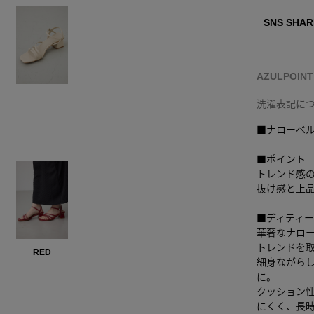
SNS SHAR
AZULPOIN
洗濯表記に
■ナローベ
■ポイント
トレンド感
抜け感と上
■ディティ
華奢なナロ
トレンドを
RED
細身ながら
に。
クッション
にくく、長