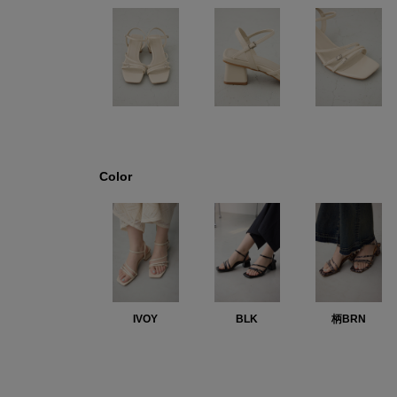
Color
IVOY
BLK
柄BRN