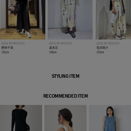
伸縮性：なし
光沢感：なし
■柄WHT・GRY モデル身長：163cm、着用サイズ：FREEサ
イズ
■BLK モデル身長：171cm、着用サイズ：FREEサイズ
AZUL BY MOUSSY
AZUL BY MOUSSY
AZUL BY MOUSSY
[注意事項]
野﨑千尋
森本恋
坂井桃子
※画像の商品はサンプルです。実際の商品と仕様、加工が若干
152㎝
156㎝
152㎝
異なる場合があります。
※画像の商品は光の照射や角度、お使いのモニター環境によ
り、実物と色味が異なる場合がございます。
STYLING ITEM
※着用、お取り扱いの際は、アテンションタグをご確認くださ
い。
RECOMMENDED ITEM