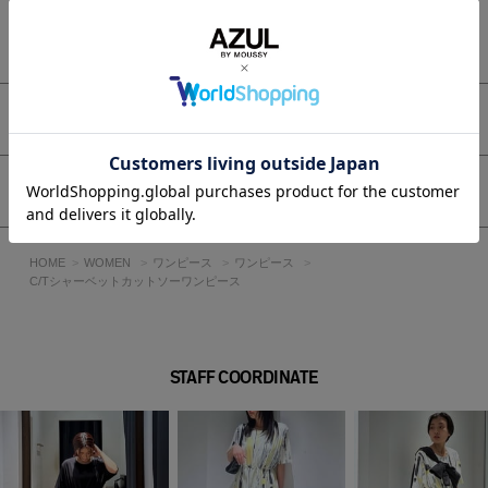
■スタイリング
もっと見る
シンプルに一枚でサラッと着こなせるワンピースです。
■生地
アイテムサイズ
肌離れの良い機能性素材を使用しています。
吸水速乾・接触冷感・UV CUTの機能性があります。
素材には若干の節があり表面感のある素材を使用しています。
シェア
柄の見え方には個体差があります。
展開色によって多少の素材感の違いがありますが素材特性によ
るものです。
HOME
WOMEN
ワンピース
ワンピース
納品時は畳アタリが付いている商品があります。
C/Tシャーベットカットソーワンピース
白い生地に総柄プリントを施している為、畳んだ際にアタリに
よる地色が見えてしまいます。
また、縫製部分や生地を引っ張ると白地が見えますがプリント
特性によるものです。
STAFF COORDINATE
アタリを含む地色の見え方、アタリの箇所には個体差がありま
す。
透け感：柄WHTはあり
裏 地：柄WHTはあり