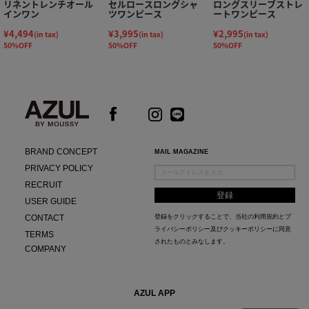
リネントレンチオール
セルロースロングシャ
ロングスリーブストレ
インワン
ツワンピース
ートワンピース
¥4,494
¥3,995
¥2,995
(in tax)
(in tax)
(in tax)
50%OFF
50%OFF
50%OFF
BRAND CONCEPT
MAIL MAGAZINE
PRIVACY POLICY
RECRUIT
USER GUIDE
CONTACT
登録をクリックすることで、当社の
利用規約
と
プ
ライバシーポリシー及びクッキーポリシー
に同意
TERMS
されたものとみなします。
COMPANY
AZUL APP