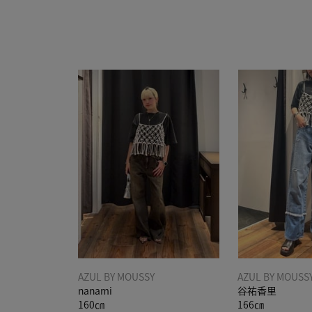
AZUL BY MOUSSY
AZUL BY MOUSS
nanami
谷祐香里
160㎝
166㎝