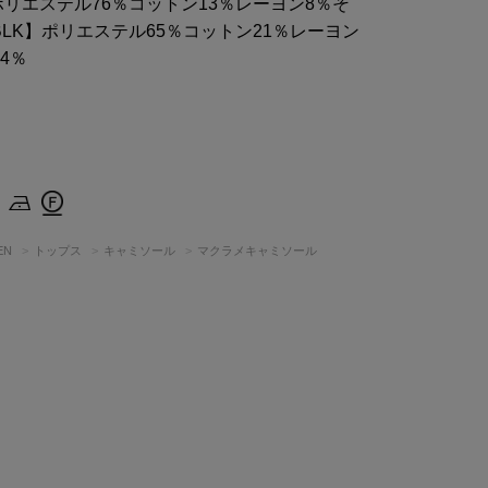
】ポリエステル76％コットン13％レーヨン8％そ
BLK】ポリエステル65％コットン21％レーヨン
4％
EN
トップス
キャミソール
マクラメキャミソール