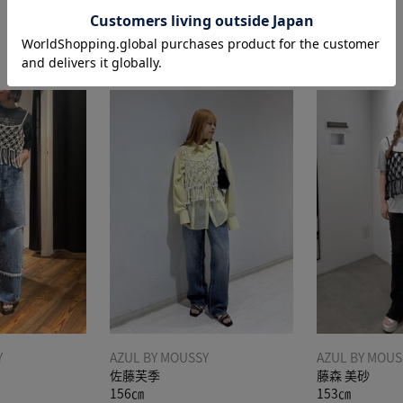
STAFF COORDINATE
Y
AZUL BY MOUSSY
AZUL BY MOUS
佐藤芙季
藤森 美砂
156㎝
153㎝