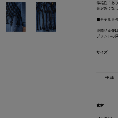
伸縮性：あ
光沢感：な
■モデル身長
※商品画像
プリントの
サイズ
FREE
素材