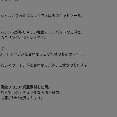
スタイルにぴったりなマクラメ編みのキャミソール。
ール
のバランスが取りやすい程良くコンパクトな丈感と、
裾のフリンジがポイントです。
ング
プリントトップスと合わせてこなれ感のあるカジュアル
。
きれいめのアイテムと合わせて、外しに使うのもおすす
た肌触りの良い綿混素材を使用。
ドならではのナチュラルな表情が魅力。
ズ等が1点1点異なります。
し
し