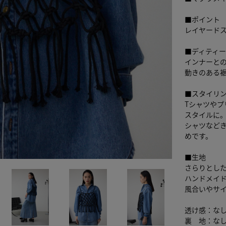
■ポイント
レイヤード
■ディティ
インナーと
動きのある
■スタイリ
Tシャツや
スタイルに
シャツなど
めです。
■生地
さらりとし
ハンドメイ
風合いやサイ
透け感：な
裏 地：な