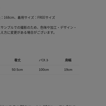
り
し
：168cm、着用サイズ：FREEサイズ
はサンプルでの撮影のため、色味や加工・デザイン・
見え方に変更がある場合がございます。
着丈
バスト
肩幅
50.5cm
100cm
19cm