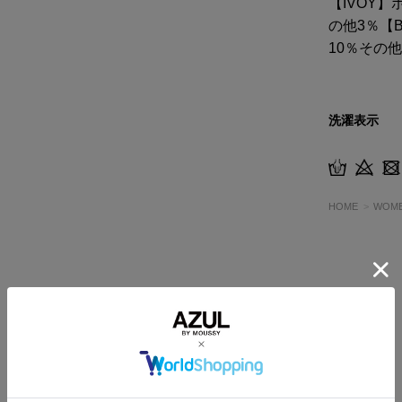
【IVOY
の他3％【
10％その他
洗濯表示
HOME
WOM