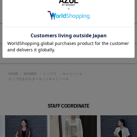
シーズンを問わず活躍する、ワードローブに取り入れたい1枚
です。
もっと見る
■生地
裏側がフラットでキレイな表面感に仕上げた細ピッチの針抜き
リブです。
アイテムサイズ
裏地も滑らかで、着用時に肌心地の良い生地を使用していま
す。
シェア
透け感：なし
裏 地：あり
伸縮性：あり
HOME
WOMEN
トップス
キャミソール
光沢感：なし
カップ付きホルターネックキャミソール
■モデル身長：174cm、着用サイズ：Mサイズ
[注意事項]
STAFF COORDINATE
※画像の商品はサンプルです。実際の商品と仕様、加工が若干
異なる場合があります。
※画像の商品は光の照射や角度、お使いのモニター環境によ
り、実物と色味が異なる場合がございます。
※着用、お取り扱いの際は、アテンションタグをご確認くださ