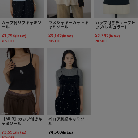
カップ付リブキャミソ
ラメシャギーカットキ
カップ付きチューブト
ール
ャミソール
ップ(レギュラー)
¥1,794
¥3,142
¥2,392
(in tax)
(in tax)
(in tax)
40%OFF
30%OFF
20%OFF
【MLB】カップ付きキ
ベロア刺繍キャミソー
ャミソール
ル
¥3,591
¥4,500
(in tax)
(in tax)
20%OFF