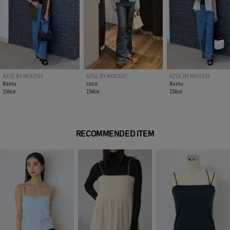
い。
AZUL BY MOUSSY
AZUL BY MOUSSY
AZUL BY MOUSSY
Ramu
coco
Ramu
156㎝
154㎝
156㎝
RECOMMENDED ITEM