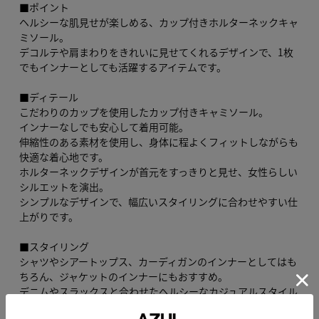
■ポイント
ヘルシーな肌見せが楽しめる、カップ付きホルターネックキャ
ミソール。
デコルテや肩まわりをきれいに見せてくれるデザインで、1枚
でもインナーとしても活躍するアイテムです。
■ディテール
こだわりのカップを使用したカップ付きキャミソール。
インナーなしでも安心して着用可能。
伸縮性のある素材を使用し、身体に程よくフィットしながらも
快適な着心地です。
ホルターネックデザインが首元をすっきりと見せ、女性らしい
シルエットを演出。
シンプルなデザインで、幅広いスタイリングに合わせやすい仕
上がりです。
■スタイリング
シャツやシアートップス、カーディガンのインナーとしてはも
ちろん、ジャケットのインナーにもおすすめ。
デニムやスラックスと合わせたヘルシーなカジュアルスタイル
や、レイヤードで抜け感のある着こなしが楽しめます。