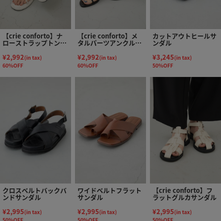
【crie conforto】ナ
【crie conforto】メ
カットアウトヒールサ
ローストラップトング
タルパーツアンクルス
ンダル
サンダル
トラップサンダル
¥2,992
¥2,992
¥3,245
(in tax)
(in tax)
(in tax)
60%OFF
60%OFF
50%OFF
クロスベルトバックバ
ワイドベルトフラット
【crie conforto】フ
ンドサンダル
サンダル
ラットグルカサンダル
¥2,995
¥2,995
¥2,995
(in tax)
(in tax)
(in tax)
50%OFF
50%OFF
50%OFF