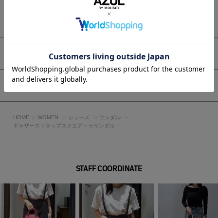
■素材
もっと見る
カビが生えにくく手入れや保管が簡単なのが特徴です。
濡れたままで長時間放置したり、他の素材と密着させないよう
に保管してください。
移染することがあります。
アイテムサイズ
シワの入り方はランダムになります。左右対称ではない為、ご
了承ください。
シェア
[注意事項]
※画像の商品はサンプルです。実際の商品と仕様、加工が若干
異なる場合があります。
HOME
WOMEN
シューズ
サンダル
※画像の商品は光の照射や角度、お使いのモニター環境によ
ギャザーストラップスクエアトゥサンダル
り、実物と色味が異なる場合がございます。
※着用、お取り扱いの際は、アテンションタグをご確認くださ
い。
STAFF COORDINATE