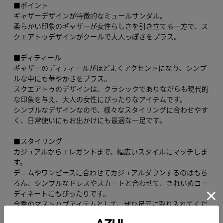
■ポイント
ギャザーデザインが特徴的なミュールサンダル。
柔らかい印象のギャザーが女性らしさを引き立てる一方で、ス
クエアトゥデザインがクールで大人っぽさをプラス。
■ディティール
ギャザーのディティールがほどよくアクセントになり、シンプ
ルな中にも華やかさをプラス。
スクエアトゥのデザインは、クラシックでありながらも現代的
な印象を与え、大人の女性にぴったりなアイテムです。
シンプルなデザインなので、様々なスタイリングに合わせやす
く、日常使いにもお出かけにも最適な一足です。
■スタイリング
カジュアルからエレガントまで、幅広いスタイルにマッチしま
す。
デニムやワンピースに合わせてカジュアルダウンするのはもち
ろん、シンプルなドレスやスカートと合わせて、きれいめコー
ディネートにもぴったりです。
今季のマストハブアイテムとして、ぜひ足元に取り入れてくだ
さい。