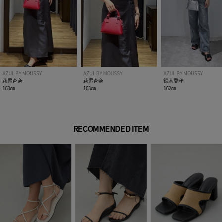
AZUL BY MOUSSY
AZUL BY MOUSSY
AZUL BY MOUSSY
萩尾杏奈
萩尾杏奈
鈴木愛守
163㎝
163㎝
162㎝
RECOMMENDED ITEM