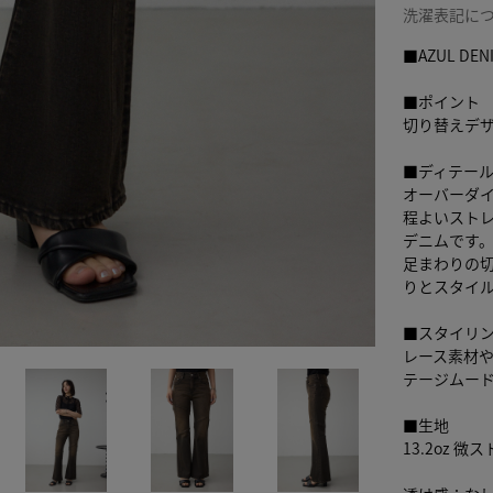
洗濯表記に
■AZUL D
■ポイント
切り替えデ
■ディテー
オーバーダ
程よいスト
デニムです
足まわりの
りとスタイ
■スタイリ
レース素材
テージムー
■生地
13.2oz 