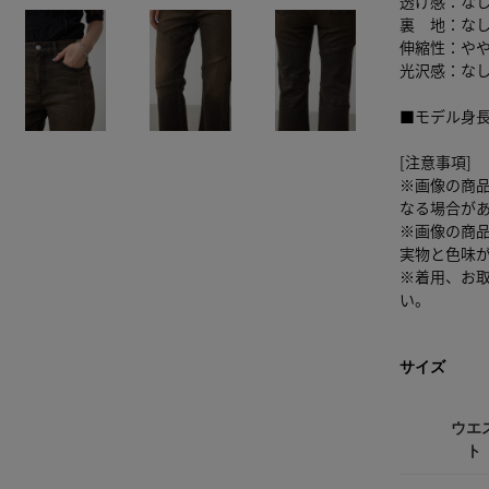
透け感：な
裏 地：な
伸縮性：や
光沢感：な
■モデル身長
[注意事項]
※画像の商
なる場合が
※画像の商
実物と色味
※着用、お
い。
サイズ
ウエ
ト