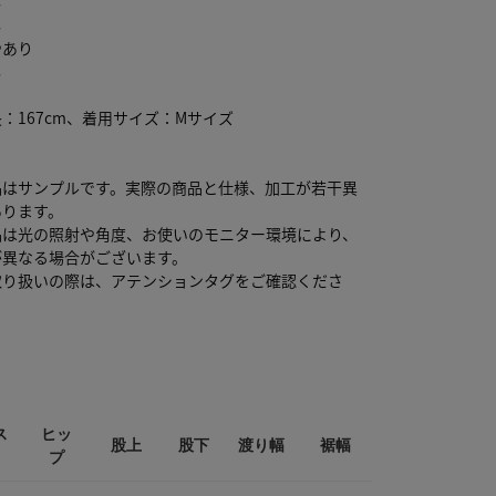
し
し
やあり
し
：167cm、着用サイズ：Mサイズ
品はサンプルです。実際の商品と仕様、加工が若干異
あります。
品は光の照射や角度、お使いのモニター環境により、
が異なる場合がございます。
取り扱いの際は、アテンションタグをご確認くださ
ス
ヒッ
股上
股下
渡り幅
裾幅
プ