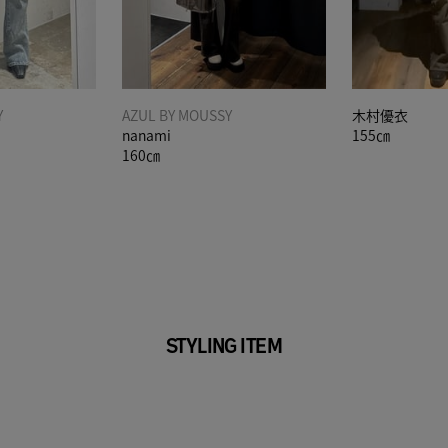
Y
AZUL BY MOUSSY
木村優衣
nanami
155㎝
160㎝
STYLING ITEM