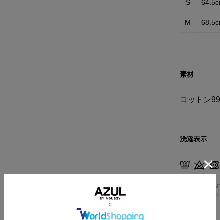
S
64.5
M
68.5
素材
コットン9
洗濯表示
HOME
WOM
AZUL DENI