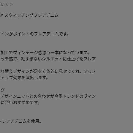
ついて
＞
ENIM スウィッチングフレアデニム
ザインがポイントのフレアデニムです。
ル
イ加工でヴィンテージ感漂う一本になっています。
レッチ感で、細すぎないシルエットに仕上げたフレア
。
切り替えデザインが足を立体的に見せてくれ、すっき
ルアップ効果を演出します。
ング
やデザインニットとの合わせが今季トレンドのヴィン
ドに合いおすすめです。
微ストレッチデニムを使用。