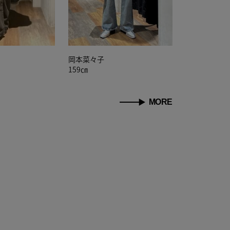
岡本菜々子
159㎝
MORE