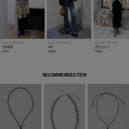
AZUL BY MOUSSY
AZUL BY MOUSSY
AZUL BY MOUSSY
八田理菜
MIU
丹生ひより
157㎝
159㎝
158㎝
RECOMMENDED ITEM