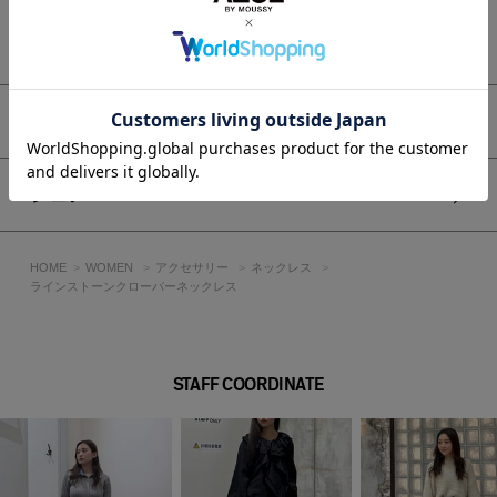
[注意事項]
※画像の商品はサンプルです。実際の商品と仕様、加工が若干
もっと見る
異なる場合があります。
※画像の商品は光の照射や角度、お使いのモニター環境によ
り、実物と色味が異なる場合がございます。
※着用、お取り扱いの際は、アテンションタグをご確認くださ
アイテムサイズ
い。
シェア
HOME
WOMEN
アクセサリー
ネックレス
ラインストーンクローバーネックレス
STAFF COORDINATE