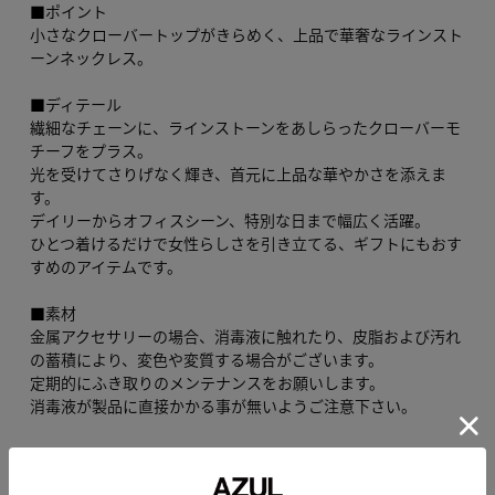
■ポイント
小さなクローバートップがきらめく、上品で華奢なラインスト
ーンネックレス。
■ディテール
繊細なチェーンに、ラインストーンをあしらったクローバーモ
チーフをプラス。
光を受けてさりげなく輝き、首元に上品な華やかさを添えま
す。
デイリーからオフィスシーン、特別な日まで幅広く活躍。
ひとつ着けるだけで女性らしさを引き立てる、ギフトにもおす
すめのアイテムです。
■素材
金属アクセサリーの場合、消毒液に触れたり、皮脂および汚れ
の蓄積により、変色や変質する場合がございます。
定期的にふき取りのメンテナンスをお願いします。
消毒液が製品に直接かかる事が無いようご注意下さい。