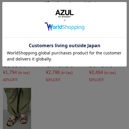
コーディネートアイテム
フレンチスリーブロ
AZUL DENIM 甘撚
ベーシックコットン
ゴプリントT
りハーフパンツ
シアーシャツ
¥1,794
¥2,796
¥2,494
(in tax)
(in tax)
(in tax)
40%OFF
60%OFF
50%OFF