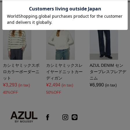
コーディネートアイテム
カシミヤミックスポ
カシミヤミックスレ
AZUL DENIM セン
ロカラーボーダーニ
イヤードニットカー
タープレスフレアデ
ット
ディガン
ニム
¥3,293
¥2,494
¥6,990
(in tax)
(in tax)
(in tax)
40%OFF
50%OFF