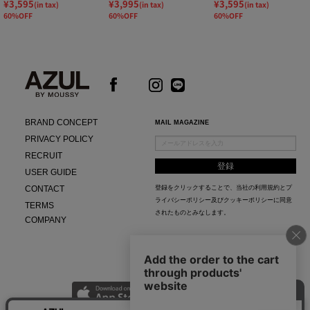
¥3,595
¥3,995
¥3,595
(in tax)
(in tax)
(in tax)
60%OFF
60%OFF
60%OFF
BRAND CONCEPT
MAIL MAGAZINE
PRIVACY POLICY
RECRUIT
USER GUIDE
CONTACT
登録をクリックすることで、当社の
利用規約
と
プ
ライバシーポリシー及びクッキーポリシー
に同意
TERMS
されたものとみなします。
COMPANY
AZUL APP