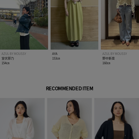
[注意事項]
※画像の商品はサンプルです。実際の商品と仕様、加工が若干
異なる場合があります。
※画像の商品は光の照射や角度、お使いのモニター環境によ
り、実物と色味が異なる場合がございます。
※着用、お取り扱いの際は、アテンションタグをご確認くださ
い。
AZUL BY MOUSSY
AYA
AZUL BY MOUSSY
室伏那乃
153㎝
野中新菜
154㎝
160㎝
RECOMMENDED ITEM