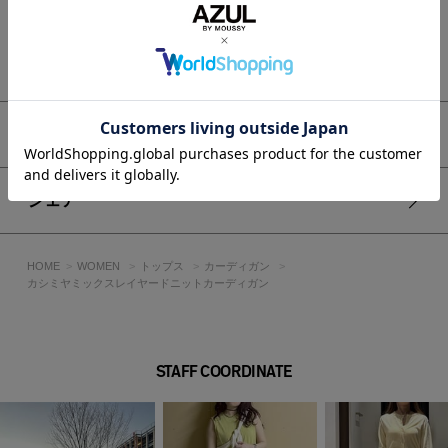
■スタイリング
同素材のトップス(250JSR70-2791 カシミヤミックスクルーネ
もっと見る
ックニット)と合わせた、シリーズでの着こなしがおすすめ。
フェイクレイヤードデザインにより、シンプルなボトムと合わ
せるだけでもこなれた印象に。
デニムやスラックス、タイトスカートまで幅広く合わせやす
アイテムサイズ
く、オン・オフ問わず着回し可能です。
■生地
シェア
2/48の細番手カシミヤミックスコットン素材を使用。
14ゲージのハイゲージで、風合いが硬くならない限界まで度目
を詰めて編み立てています。
HOME
WOMEN
トップス
カーディガン
さらに最終工程の洗いと仕上げ加工により、ハイゲージながら
カシミヤミックスレイヤードニットカーディガン
もソフトでなめらかな風合いを実現しました。
透け感：なし
裏 地：なし
STAFF COORDINATE
伸縮性：あり
光沢感：なし
■モデル身長：175cm、着用サイズ：Mサイズ