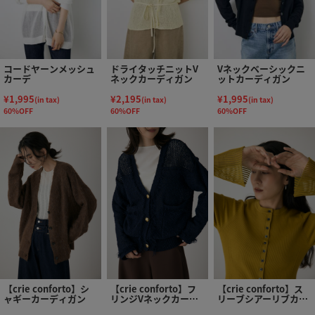
コードヤーンメッシュ
ドライタッチニットV
Vネックベーシックニ
カーデ
ネックカーディガン
ットカーディガン
¥1,995
¥2,195
¥1,995
(in tax)
(in tax)
(in tax)
60%OFF
60%OFF
60%OFF
【crie conforto】シ
【crie conforto】フ
【crie conforto】ス
ャギーカーディガン
リンジVネックカーデ
リーブシアーリブカー
ィガン
ディガン