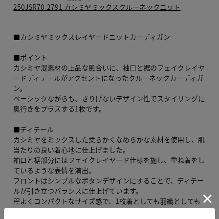
250JSR70-2791 カシミヤミックスクルーネックニット
■カシミヤミックスレイヤードニットカーディガン
■ポイント
カシミヤ混素材の上品な風合いに、袖口と裾のフェイクレイヤ
ードディテールがアクセントになったクルーネックカーディガ
ン。
ベーシックながらも、さりげないデザイン性でスタイリングに
奥行きをプラスする1枚です。
■ディテール
カシミヤをミックスした柔らかくなめらかな素材を使用し、肌
当たりの良い着心地に仕上げました。
袖口と裾部分にはフェイクレイヤード仕様を施し、重ね着をし
ているような表情を演出。
フロントはシンプルなボタンデザインにすることで、ディテー
ルが引き立つバランスに仕上げています。
程よくコンパクトなサイズ感で、1枚着としても羽織としても
活躍します。