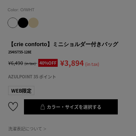
Color:
O/WHT
【crie conforto】ミニショルダー付きバッグ
254IST55-128E
¥3,894
¥6,490
40%OFF
(in tax)
(in tax)
AZULPOINT 35 ポイント
WEB限定
カラー・サイズを選択する
洗濯表記について
＞