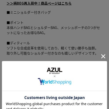
＞＞柄BEG再入荷中！商品ページはこちら
■ミニショルダー付きバッグ
■ポイント
本体ハンドBAGとショルダーBAG、メッシュポーチの3つがセ
ットになったお得なBAG。
■ディティール
ソフトな合成皮革を使用しており、軽くて使い勝手も抜群。
取り外し可能なショルダー付きなのも嬉しいデザインです。
■WEB限定商品です。
[注意事項]
※画像の商品はサンプルです。実際の商品と仕様、加工が若干
異なる場合があります。
※画像の商品は光の照射や角度、お使いのモニター環境によ
り、実物と色味が異なる場合がございます。
※着用、お取り扱いの際は、アテンションタグをご確認くださ
い。