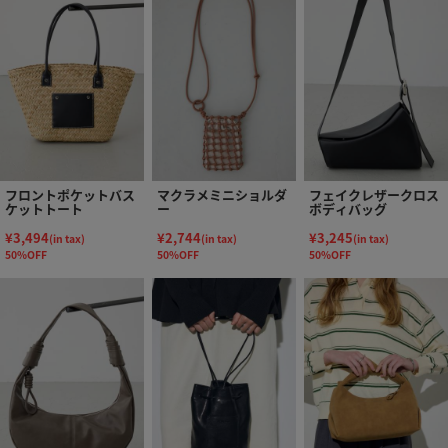
フロントポケットバス
マクラメミニショルダ
フェイクレザークロス
ケットトート
ー
ボディバッグ
¥3,494
¥2,744
¥3,245
(in tax)
(in tax)
(in tax)
50%OFF
50%OFF
50%OFF