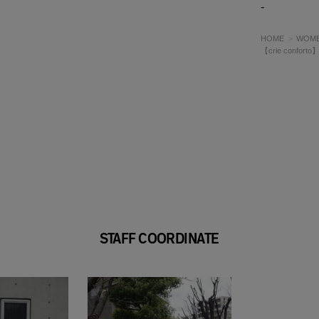
-
HOME
WOM
【crie con
STAFF COORDINATE