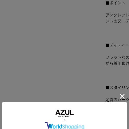
■ポイント
アンクレッ
ントのヌー
■ディティ
フラットな
がら着用頂
■スタイリ
足首のパー
す。