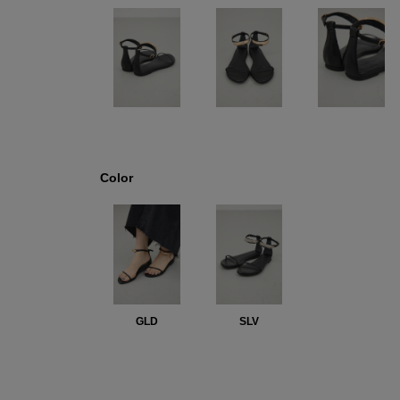
Color
GLD
SLV