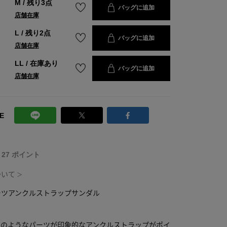
M
/
残り3点
バッグに追加
店舗在庫
L
/
残り2点
バッグに追加
店舗在庫
LL
/
在庫あり
バッグに追加
店舗在庫
E
T 27 ポイント
ついて
＞
ーツアンクルストラップサンダル
トのようなパーツが印象的なアンクルストラップがポイ