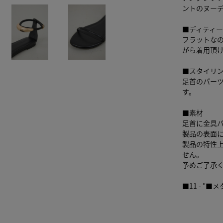
ントのヌー
■ディティ
フラットな
がら着用頂
■スタイリ
足首のパー
す。
■素材
足首に金具
製品の表面
製品の特性
せん。
予めご了承
■11 - 