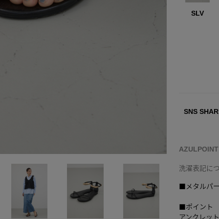
SLV
SNS SHAR
AZULPOIN
洗濯表記に
■メタルパ
■ポイント
アンクレッ