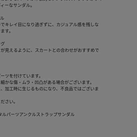
ディーなサンダル。
ール
のでキレイ目になり過ぎずに、カジュアル感を残しな
けます。
ング
ツが見えるように、スカートとの合わせがおすすめで
パーツを付けています。
に細かな傷・ムラ・凹凸がある場合がございます。
上、加工時に生じるものになり、不良品ではございま
ください。
"■メタルパーツアンクルストラップサンダル