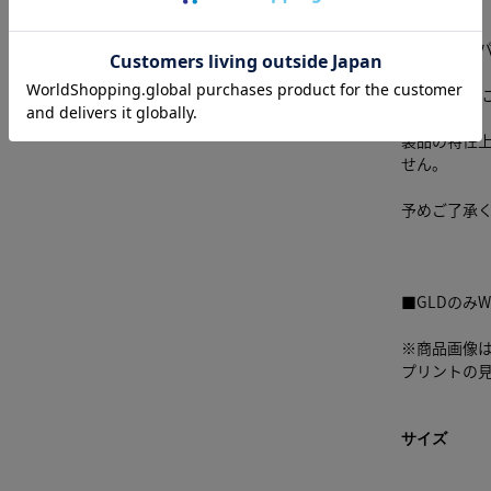
■素材
足首に金具
製品の表面
製品の特性
せん。
予めご了承
■GLDのみ
※商品画像
プリントの
サイズ