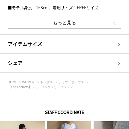
■モデル身長：168cm、着用サイズ：FREEサイズ
[注意事項]
もっと見る
※画像の商品はサンプルです。実際の商品と仕様、加工が若干
異なる場合があります。
※画像の商品は光の照射や角度、お使いのモニター環境によ
り、実物と色味が異なる場合がございます。
アイテムサイズ
※着用、お取り扱いの際は、アテンションタグをご確認くださ
い。
シェア
HOME
WOMEN
トップス
シャツ ブラウス
【crie conforto】シャーリングスリーブシャツ
STAFF COORDINATE