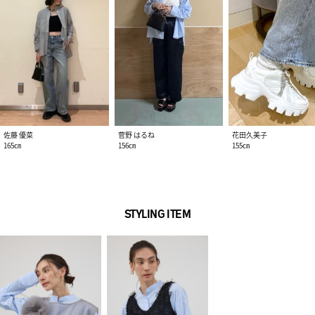
佐藤 優菜
菅野 はるね
花田久美子
165㎝
156㎝
155㎝
STYLING ITEM