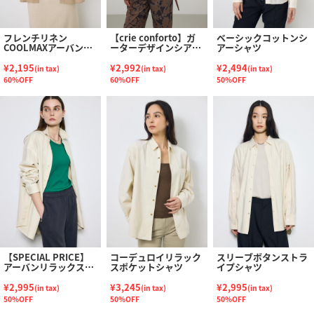
フレンチリネン
【crie conforto】ガ
ベーシックコットンシ
COOLMAXアーバンリ
ーターデザインシアー
アーシャツ
ラックスシャツ
ショートシャツ
¥2,195
¥2,992
¥2,494
(in tax)
(in tax)
(in tax)
60%OFF
60%OFF
50%OFF
【SPECIAL PRICE】
コーデュロイリラック
スリーブボタンストラ
アーバンリラックスコ
スポケットシャツ
イプシャツ
ットンシャツ
¥2,995
¥3,245
¥2,995
(in tax)
(in tax)
(in tax)
50%OFF
50%OFF
50%OFF