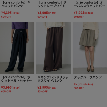
【crie conforto】キ
【crie conforto】タ
【crie conforto】オ
ュロットパンツ
ックドレープワイドパ
ーバルスウェットパン
ンツ
ツ
¥4,395
¥3,995
¥3,995
(in tax)
(in tax)
(in tax)
60%OFF
60%OFF
60%OFF
【crie conforto】ポ
リネンブレンドリラッ
タックハーフパンツ
ケットベルトセットワ
クスワイドパンツ
イドパンツ
¥2,995
(in tax)
¥3,995
¥2,995
(in tax)
(in tax)
50%OFF
60%OFF
50%OFF