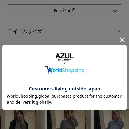
[注意事項]
もっと見る
※画像の商品はサンプルです。実際の商品と仕様、加工が若干
異なる場合があります。
※画像の商品は光の照射や角度、お使いのモニター環境によ
り、実物と色味が異なる場合がございます。
アイテムサイズ
※着用、お取り扱いの際は、アテンションタグをご確認くださ
い。
シェア
HOME
WOMEN
ボトムス
パンツ
【crie conforto】オーバルスウェットパンツ
STAFF COORDINATE