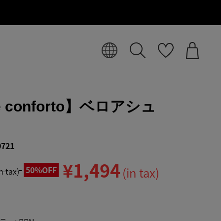
e conforto】ベロアシュ
0721
¥1,494
50%OFF
(in tax)
in tax)