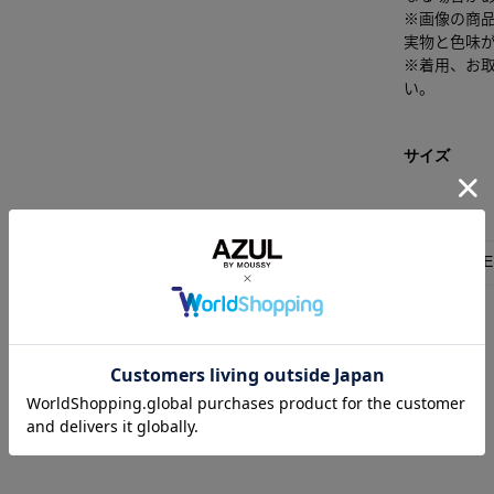
※画像の商
実物と色味
※着用、お
い。
サイズ
FRE
素材