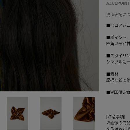
AZULPOIN
洗濯表記に
■ベロアシ
■ポイント
四角い形が
■スタイリ
シンプルに
■素材
摩擦などで
■WEB限定
[注意事項]
※画像の商
なる場合が