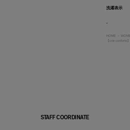
洗濯表示
-
HOME
WOM
【crie confo
STAFF COORDINATE