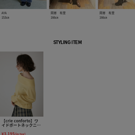
AYA
岡㟢 有里
岡㟢 有里
153㎝
166㎝
166㎝
STYLING ITEM
【crie conforto】ワ
イドボートネックニッ
ト
¥3,195
(in tax)