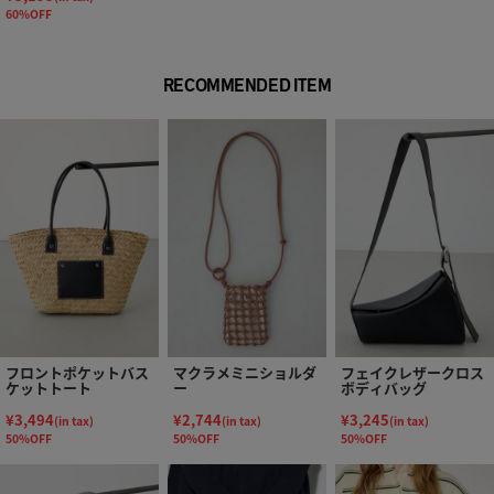
60%OFF
RECOMMENDED ITEM
フロントポケットバス
マクラメミニショルダ
フェイクレザークロス
ケットトート
ー
ボディバッグ
¥3,494
¥2,744
¥3,245
(in tax)
(in tax)
(in tax)
50%OFF
50%OFF
50%OFF