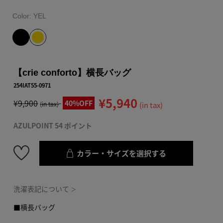
Color:
YEL
【crie conforto】横長バッグ
254IAT55-0971
¥5,940
¥9,900
40%OFF
(in tax)
(in tax)
AZULPOINT 54 ポイント
カラー・サイズを選択する
洗濯表記について
＞
■横長バッグ