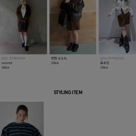
AZUL BY MOUSSY
菅野 はるね
AZUL BY MOUSSY
nanami
156㎝
森本恋
160㎝
156㎝
STYLING ITEM