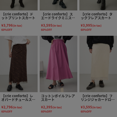
【crie conforto】ド
【crie conforto】ス
【crie conforto】タ
ットプリントスカート
エードライクミニスカ
ックフレアスカート
ート
¥3,796
¥3,595
¥3,995
(in tax)
(in tax)
(in tax)
60%OFF
60%OFF
60%OFF
【crie conforto】レ
コットンボイルフレア
【crie conforto】フ
オパードチュールスカ
スカート
リンジジャカードロン
ート
グスカート
¥2,796
¥2,395
¥3,595
(in tax)
(in tax)
(in tax)
60%OFF
60%OFF
60%OFF