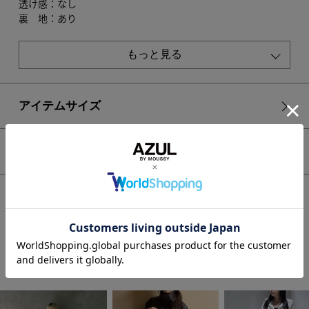
透け感：なし
裏 地：あり
伸縮性：若干あり
光沢感：なし
もっと見る
■KHAはWEB限定色です。
■BLK モデル身長：173cm、着用サイズ：FREEサイズ
アイテムサイズ
■CAM・KHA モデル身長：168cm、着用サイズ：FREEサイ
ズ
シェア
[注意事項]
※画像の商品はサンプルです。実際の商品と仕様、加工が若干
異なる場合があります。
HOME
WOMEN
ボトムス
スカート
※画像の商品は光の照射や角度、お使いのモニター環境によ
【crie conforto】スエードライクミニスカート
り、実物と色味が異なる場合がございます。
※着用、お取り扱いの際は、アテンションタグをご確認くださ
い。
STAFF COORDINATE