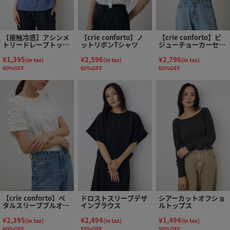
【接触冷感】アシンメ
【crie conforto】ノ
【crie conforto】ビ
トリードレープトップ
ットリボンTシャツ
ジューチョーカーセッ
ス
トカットソー
¥1,395
¥2,596
¥2,796
(in tax)
(in tax)
(in tax)
60%OFF
60%OFF
60%OFF
【crie conforto】ペ
ドロストスリーブデザ
シアーカットオフショ
タルスリーブプルオー
インブラウス
ルトップス
バー
¥2,395
¥2,494
¥1,494
(in tax)
(in tax)
(in tax)
60%OFF
50%OFF
50%OFF