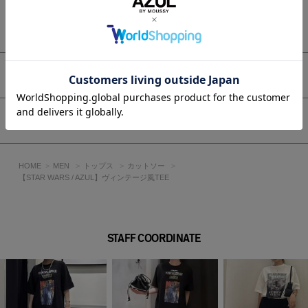
程よくリラックス感のあるシルエット。
もっと見る
しっかりとした生地感で型崩れしにくく、デイリー使いに最適
な1着です。
女性もオーバーシルエットで着用していただけるユニセックス
アイテムです。
アイテムサイズ
■スタイリング
デニムやショーツに合わせてラフに着るだけでコーデの主役
シェア
に。
フェスやアウトドアはもちろん、シンプルなスタイリングにア
クセントをプラスできるアイテムです。
HOME
MEN
トップス
カットソー
【STAR WARS / AZUL】ヴィンテージ風TEE
■生地
綿100%の30番の2本の糸を撚り合わせた双糸ならではの、ほ
どよいハリ感と安定した目面が特徴です。
一般的な単糸使い比べて表面がきれいに見えるため、カジュア
STAFF COORDINATE
ルながらもすっきりとした印象に仕上がります。
厚すぎず薄すぎない程よい肉感の着用しやすい素材です。
透け感：なし
裏 地：なし