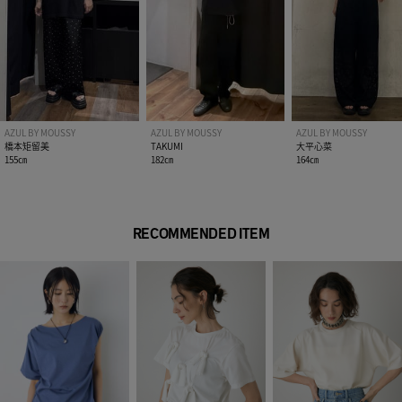
伸縮性：なし
光沢感：なし
■モデル身長185cm（Lサイズ着用）
[注意事項]
※画像の商品はサンプルです。実際の商品と仕様、加工が若干
AZUL BY MOUSSY
AZUL BY MOUSSY
AZUL BY MOUSSY
異なる場合があります。
橋本矩留美
TAKUMI
大平心菜
※画像の商品は光の照射や角度、お使いのモニター環境によ
155㎝
182㎝
164㎝
り、実物と色味が異なる場合がございます。
※着用、お取り扱いの際は、アテンションタグをご確認くださ
い。
RECOMMENDED ITEM