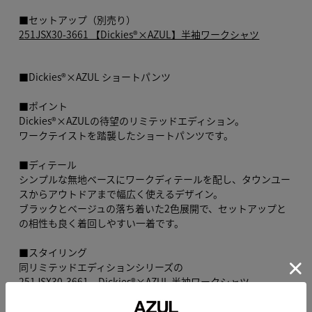
■セットアップ（別売り）
251JSX30-3661 【Dickies®×AZUL】半袖ワークシャツ
■Dickies®×AZUL ショートパンツ
■ポイント
Dickies®×AZULの待望のリミテッドエディション。
ワークテイストを踏襲したショートパンツです。
■ディテール
シンプルな無地ベースにワークディテールを配し、タウンユー
スからアウトドアまで幅広く使えるデザイン。
ブラックとベージュの落ち着いた2色展開で、セットアップと
の相性も良く着回しやすい一着です。
■スタイリング
同リミテッドエディションシリーズの
251JSX30-3661 Dickies®×AZUL 半袖ワークシャツ
とセットアップ合わせで統一感あるコーディネートに。
単品ではTシャツ＋スニーカーでカジュアルに、シャツを羽織