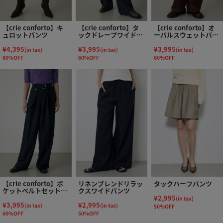
【crie conforto】キ
【crie conforto】タ
【crie conforto】オ
ュロットパンツ
ックドレープワイドパ
ーバルスウェットパン
ンツ
ツ
¥4,395
¥3,995
¥3,995
(in tax)
(in tax)
(in tax)
60%OFF
60%OFF
60%OFF
【crie conforto】ポ
リネンブレンドリラッ
タックハーフパンツ
ケットベルトセットワ
クスワイドパンツ
イドパンツ
¥2,995
(in tax)
¥3,995
¥2,995
(in tax)
(in tax)
50%OFF
60%OFF
50%OFF