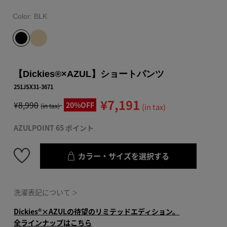
Color:
BLK
【Dickies®×AZUL】ショートパンツ
251JSX31-3671
¥7,191
¥8,990
20%OFF
(in tax)
(in tax)
AZULPOINT 65 ポイント
カラー・サイズを選択する
洗濯表記について
＞
Dickies®×AZULの待望のリミテッドエディション。
全ラインナップはこちら