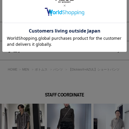
ればややきちんとした印象にも。
もっと見る
ベージュはナチュラルな小物、ブラックはモノトーンでまとめ
ると都会的。
夏はサンダルやキャンバススニーカー合わせがおすすめです。
アイテムサイズ
■生地
柔らかい素材を採用して着心地にもこだわった一着です。
シェア
透け感：なし
裏 地：なし
伸縮性：なし
HOME
MEN
ボトムス
パンツ
【Dickies®×AZUL】ショートパンツ
光沢感：なし
■モデル身長：182cm、着用サイズ：Lサイズ
STAFF COORDINATE
[注意事項]
※レディースのリミテッドエディションアイテムと一部カラー
名の表記が異なるアイテムがありますが、同じ生地を使用して
いるため色の見え方は同一です。
※画像の商品はサンプルです。実際の商品と仕様、加工が若干
異なる場合があります。