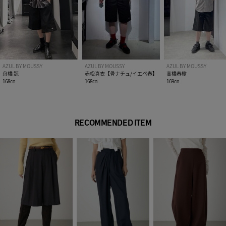
※画像の商品は光の照射や角度、お使いのモニター環境によ
り、実物と色味が異なる場合がございます。
※着用、お取り扱いの際は、アテンションタグをご確認くださ
い。
AZUL BY MOUSSY
AZUL BY MOUSSY
AZUL BY MOUSSY
舟橋 諒
赤松真衣【骨ナチュ/イエベ春】
高橋春樹
168㎝
168㎝
169㎝
RECOMMENDED ITEM