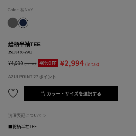
Color:
柄NVY
総柄半袖TEE
251JST80-2901
¥2,994
¥4,990
40%OFF
(in tax)
(in tax)
AZULPOINT 27 ポイント
カラー・サイズを選択する
洗濯表記について
＞
■総柄半袖TEE