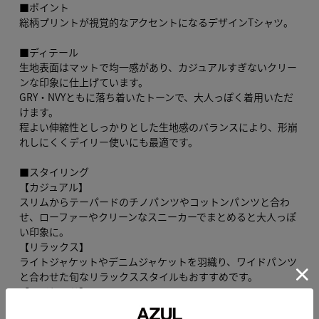
■ポイント
総柄プリントが視覚的なアクセントになるデザインTシャツ。
■ディテール
生地表面はマットで均一感があり、カジュアルすぎないクリー
ンな印象に仕上げています。
GRY・NVYともに落ち着いたトーンで、大人っぽく着用いただ
けます。
程よい伸縮性としっかりとした生地感のバランスにより、形崩
れしにくくデイリー使いにも最適です。
■スタイリング
【カジュアル】
スリムからテーパードのチノパンツやコットンパンツと合わ
せ、ローファーやクリーンなスニーカーでまとめると大人っぽ
い印象に。
【リラックス】
ライトジャケットやデニムジャケットを羽織り、ワイドパンツ
と合わせた旬なリラックススタイルもおすすめです。
【レイヤード】
シャツをインナーに合わせ、襟やカフスを覗かせることで柄を