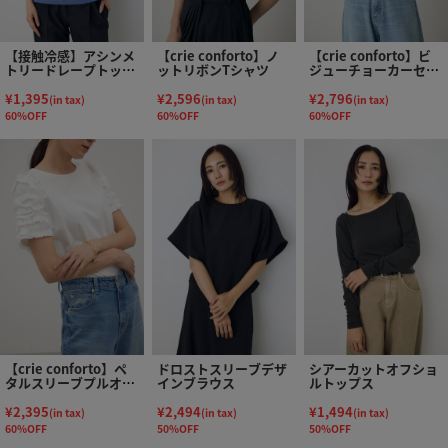
【接触冷感】アシンメ
【crie conforto】ノ
【crie conforto】ビ
トリードレープトップ
ットリボンTシャツ
ジューチョーカーセッ
ス
トカットソー
¥1,395
¥2,596
¥2,796
(in tax)
(in tax)
(in tax)
60%OFF
60%OFF
60%OFF
【crie conforto】ペ
ドロストスリーブデザ
シアーカットオフショ
タルスリーブプルオー
インブラウス
ルトップス
バー
¥2,395
¥2,494
¥1,494
(in tax)
(in tax)
(in tax)
60%OFF
50%OFF
50%OFF