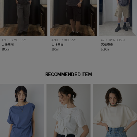
■柄NVY・柄GRY モデル身長185cm（Lサイズ着用）
[注意事項]
※画像の商品はサンプルです。実際の商品と仕様、加工が若干
異なる場合があります。
※画像の商品は光の照射や角度、お使いのモニター環境によ
AZUL BY MOUSSY
AZUL BY MOUSSY
AZUL BY MOUSSY
り、実物と色味が異なる場合がございます。
大神田周
大神田周
高橋春樹
180㎝
180㎝
169㎝
※着用、お取り扱いの際は、アテンションタグをご確認くださ
い。
RECOMMENDED ITEM