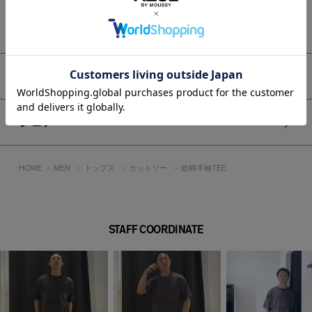
活かした着こなしに。
ジャケットやシャツのインナー使いにも活躍します。
もっと見る
【カラーコーディネート】
柄GRYはモノトーンカラーと好相性。
柄NVYはベージュやカーキと合わせた落ち着きのあるスタイリ
ングがおすすめです。
アイテムサイズ
■生地
しっかりとした生地感ながら、さらりと軽やかな着心地が特
シェア
徴。
天竺編みならではの程よい伸縮性があり、快適に着用いただけ
ます。
HOME
MEN
トップス
カットソー
総柄半袖TEE
透けにくい厚みと、ポリエステル混ならではのマットで均一な
表面感が、クリーンな印象を演出。
※総柄プリントのため、柄の見え方や色味には個体差がありま
すが、加工の特性です。
STAFF COORDINATE
透け感：なし
裏 地：なし
伸縮性：ややあり
光沢感：なし