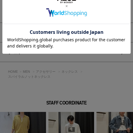
定期的にふき取りのメンテナンスをお願いします。
消毒液が製品に直接かかる事が無いようご注意下さい。
もっと見る
[注意事項]
アイテムサイズ
※画像の商品はサンプルです。実際の商品と仕様、加工が若干
異なる場合があります。
※画像の商品は光の照射や角度、お使いのモニター環境によ
シェア
り、実物と色味が異なる場合がございます。
※着用、お取り扱いの際は、アテンションタグをご確認くださ
い。
HOME
MEN
アクセサリー
ネックレス
スパイラルノットネックレス
STAFF COORDINATE