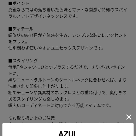
■ポイント
真鍮ならではの落ち着いた色味とマットな質感が特徴のスパイ
ラルノットデザインネックレスです。
■ディテール
螺旋状の結び目が立体感を生み、シンプルな装いにアクセント
をプラス。
性別問わず使いやすいユニセックスデザインです。
■スタイリング
無地Tやシャツにひとつプラスするだけで、さりげないポイン
トに。
黒やニュートラルトーンのタートルネックに合わせれば、より
洗練された印象に仕上がります。
細めチェーンや異素材のネックレスとの重ね付けで、奥行きの
あるスタイリングも楽しめます。
幅広いコーディネートに対応できる万能アイテムです。
※お取り扱い上のご注意
金属アクセサリーの場合、消毒液に触れたり、皮脂および汚れ
の蓄積により、変色や変質する場合がございます。