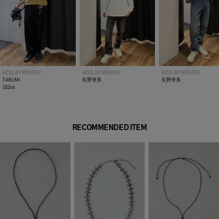
AZUL BY MOUSSY
AZUL BY MOUSSY
AZUL BY MOUSSY
TAKUMI
矢野幸多
矢野幸多
182㎝
RECOMMENDED ITEM