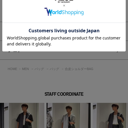
※画像の商品はサンプルです。実際の商品と仕様、加工が若干
異なる場合があります。
もっと見る
※画像の商品は光の照射や角度、お使いのモニター環境によ
り、実物と色味が異なる場合がございます。
※着用、お取り扱いの際は、アテンションタグをご確認くださ
い。
アイテムサイズ
シェア
HOME
MEN
バッグ
バッグ
合皮ショルダーBAG
STAFF COORDINATE