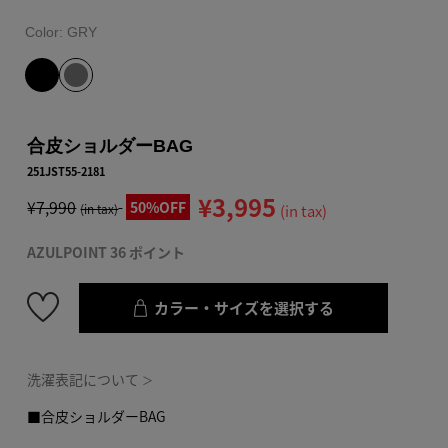
Color:
GRY
合皮ショルダーBAG
251JST55-2181
¥3,995
¥7,990
50%OFF
(in tax)
(in tax)
AZULPOINT 36 ポイント
カラー・サイズを選択する
洗濯表記について
＞
■合皮ショルダーBAG