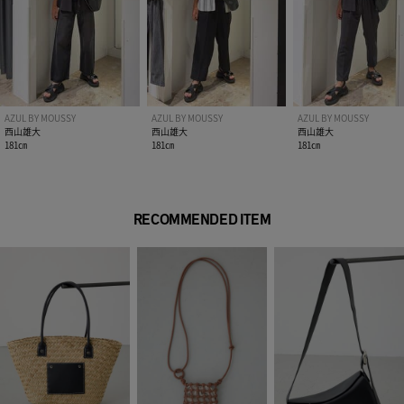
AZUL BY MOUSSY
AZUL BY MOUSSY
AZUL BY MOUSSY
西山雄大
西山雄大
西山雄大
181㎝
181㎝
181㎝
RECOMMENDED ITEM