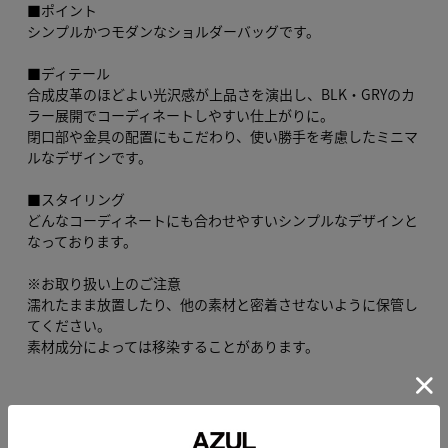
■ポイント
シンプルかつモダンなショルダーバッグです。
■ディテール
合成皮革のほどよい光沢感が上品さを演出し、BLK・GRYのカ
ラー展開でコーディネートしやすい仕上がりに。
閉口部や金具の配置にもこだわり、使い勝手を考慮したミニマ
ルなデザインです。
■スタイリング
どんなコーディネートにも合わせやすいシンプルなデザインと
なっております。
※お取り扱い上のご注意
濡れたまま放置したり、他の素材と密着させないように保管し
てください。
素材成分によっては移染することがあります。
[注意事項]