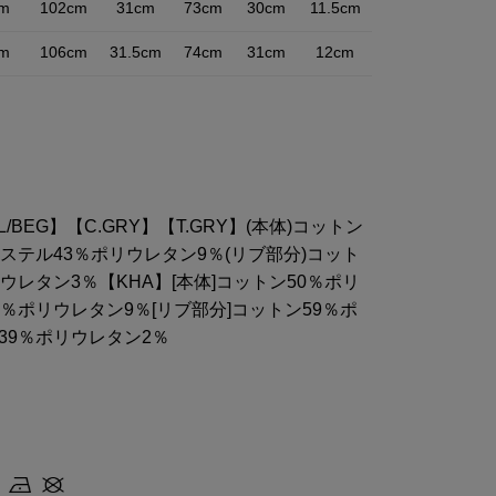
m
102cm
31cm
73cm
30cm
11.5cm
m
106cm
31.5cm
74cm
31cm
12cm
L/BEG】【C.GRY】【T.GRY】(本体)コットン
エステル43％ポリウレタン9％(リブ部分)コット
ウレタン3％【KHA】[本体]コットン50％ポリ
1％ポリウレタン9％[リブ部分]コットン59％ポ
39％ポリウレタン2％