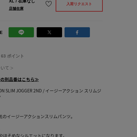
XL
/
在庫なし
入荷リクエスト
店舗在庫
E
T 63 ポイント
ついて
＞
ズの別品番はこちら≫
TION SLIM JOGGER 2ND / イージーアクション スリムジ
ツ
人気のイージーアクションスリムパンツ。
ル
ややほそめなシルエットになります。