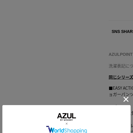
SNS SHAR
AZULPOIN
洗濯表記に
同じシリー
■EASY AC
ョガーパン
■ポイント
AZULで大
■ディテー
5サイズで