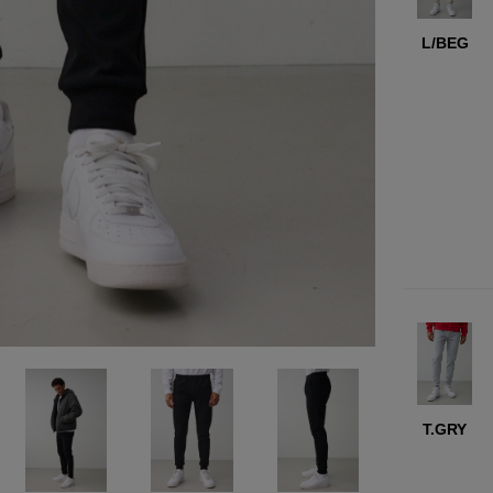
L/BEG
T.GRY