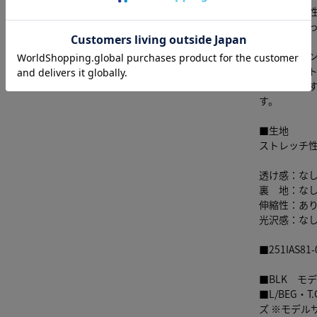
ストレッチ
びにくくな
■スタイリ
ジャストな
も合わせやす
す。
■生地
ストレッチ
透け感：な
裏 地：な
伸縮性：あ
光沢感：な
■251IAS
■BLK モ
■L/BEG・
ズ ※モデル