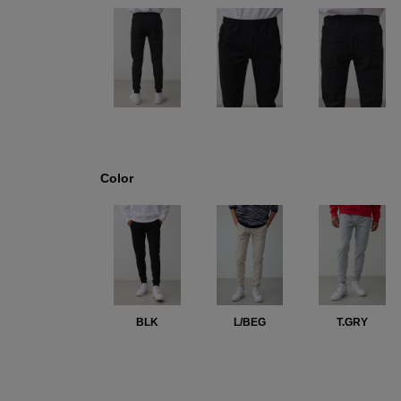
Color
BLK
L/BEG
T.GRY