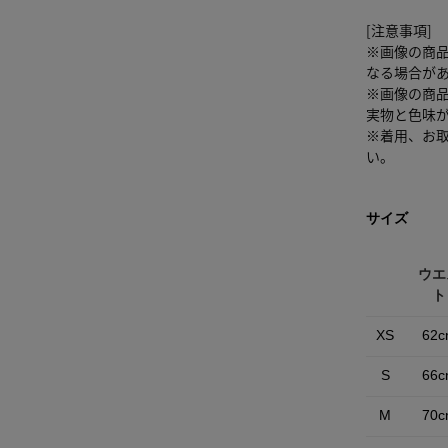
[注意事項]
※画像の商
なる場合が
※画像の商
実物と色味
※着用、お
い。
サイズ
ウエ
ト
XS
62c
S
66c
M
70c