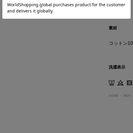
素材
コットン10
洗濯表示
HOME
MEN