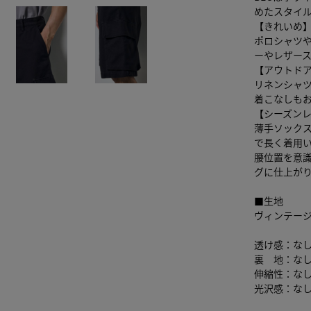
めたスタイ
【きれいめ
ポロシャツ
ーやレザー
【アウトド
リネンシャ
着こなしも
【シーズン
薄手ソック
で長く着用
腰位置を意
グに仕上が
■生地
ヴィンテー
透け感：な
裏 地：な
伸縮性：な
光沢感：な