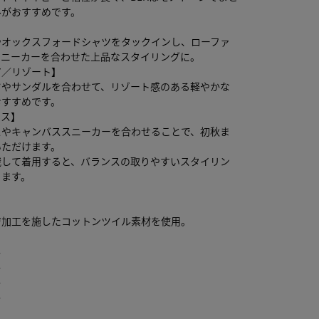
ルがおすすめです。
】
やオックスフォードシャツをタックインし、ローファ
スニーカーを合わせた上品なスタイリングに。
ア／リゾート】
ツやサンダルを合わせて、リゾート感のある軽やかな
おすすめです。
レス】
スやキャンバススニーカーを合わせることで、初秋ま
いただけます。
識して着用すると、バランスの取りやすいスタイリン
ります。
ジ加工を施したコットンツイル素材を使用。
し
し
し
し