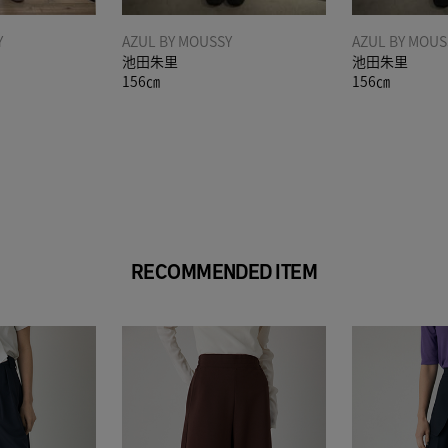
Y
AZUL BY MOUSSY
AZUL BY MOUS
池田朱里
池田朱里
156㎝
156㎝
RECOMMENDED ITEM