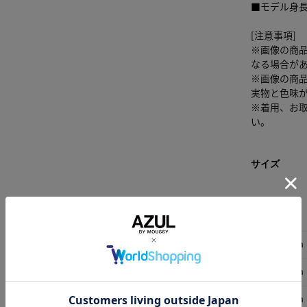
■モデル身長
[注意事項]
※画像の商
なる場合が
※画像の商
実物と色味
※着用、お
い。
サイズ
ウエ
スト
S
76cm
M
80cm
L
84cm