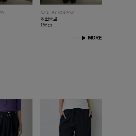
SY
AZUL BY MOUSSY
池田朱里
156㎝
MORE