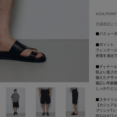
AZULPOIN
洗濯表記に
■バミュー
■ポイント
ヴィンテー
表情を演出
■ディテー
程よい長さ
備えたデザ
幅広い年齢
しっかりと
■スタイリ
【カジュア
プリントT
BEGはホワ