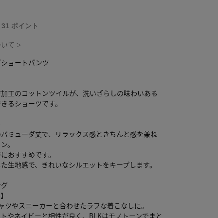
T 31 ポイント
ついて
＞
ダショートパンツ
ジ加工のコットンツイルが、洗いざらしの味わいある
できるショーツです。
ル
のバミューダ丈で、リラックス感ときちんと感を兼ね
イン。
層におすすめです。
した生地感で、きれいなシルエットをキープします。
ング
ル】
シャツやスニーカーと合わせたラフな着こなしに。
イトやネイビーと相性が良く、BLKはモノトーンでまと