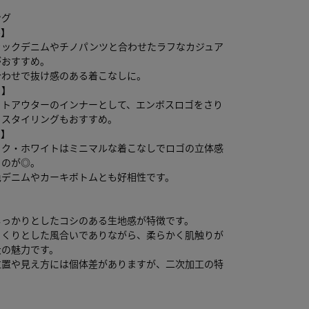
ング
ル】
ラックデニムやチノパンツと合わせたラフなカジュア
がおすすめ。
合わせで抜け感のある着こなしに。
ド】
イトアウターのインナーとして、エンボスロゴをさり
るスタイリングもおすすめ。
ン】
ック・ホワイトはミニマルな着こなしでロゴの立体感
るのが◎。
色デニムやカーキボトムとも好相性です。
しっかりとしたコシのある生地感が特徴です。
っくりとした風合いでありながら、柔らかく肌触りが
大の魅力です。
位置や見え方には個体差がありますが、二次加工の特
し