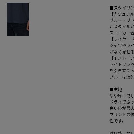
■スタイリ
【カジュア
ブルー・ブ
ルスタイル
スニーカー
【レイヤー
シャツやラ
げなく見せ
【モノトー
ライトブラ
を引き立て
ブルーは淡
■生地
やや厚手で
ドライでざ
良いのが最
プリントの
性です。
透け感：な