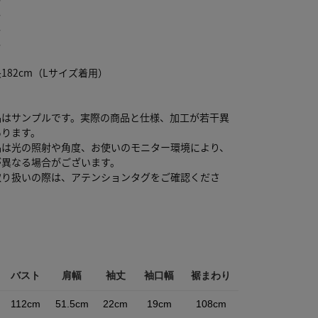
し
し
し
182cm（Lサイズ着用）
品はサンプルです。実際の商品と仕様、加工が若干異
あります。
品は光の照射や角度、お使いのモニター環境により、
が異なる場合がございます。
取り扱いの際は、アテンションタグをご確認くださ
バスト
肩幅
袖丈
袖口幅
裾まわり
112cm
51.5cm
22cm
19cm
108cm