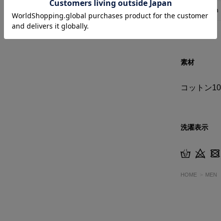
L
72cm
素材
コットン10
洗濯表示
HOME
MEN