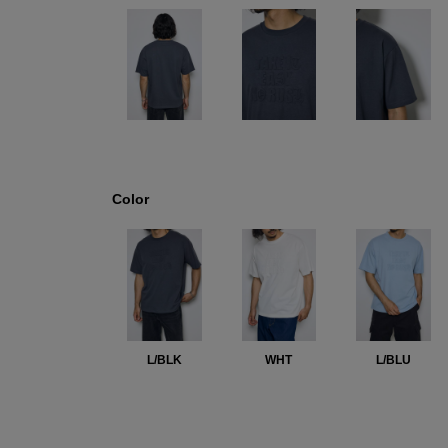
Color
L/BLK
WHT
L/BLU