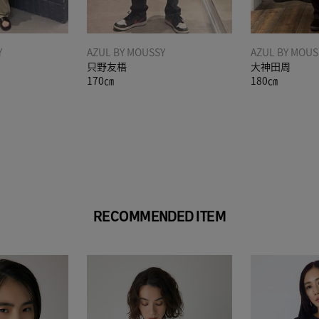
Y
AZUL BY MOUSSY
AZUL BY MOUS
只野友梧
大神田周
170㎝
180㎝
RECOMMENDED ITEM