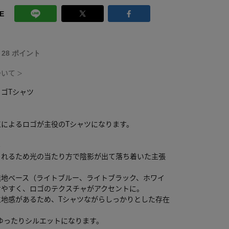
E
T 28 ポイント
ついて
＞
ゴTシャツ
工によるロゴが主役のTシャツになります。
ル
されるため光の当たり方で陰影が出て落ち着いた主張
無地ベース（ライトブルー、ライトブラック、ホワイ
せやすく、ロゴのテクスチャがアクセントに。
生地感があるため、Tシャツながらしっかりとした存在
ゆったりシルエットになります。