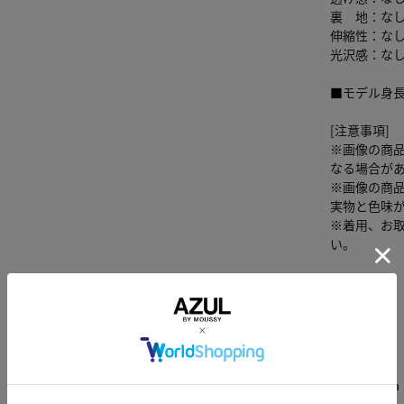
裏 地：な
伸縮性：な
光沢感：な
■モデル身長
[注意事項]
※画像の商
なる場合が
※画像の商
実物と色味
※着用、お
い。
サイズ
総丈
M
69cm