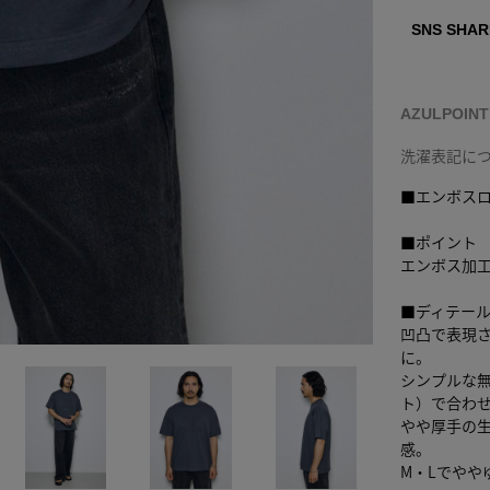
SNS SHAR
AZULPOIN
洗濯表記に
■エンボスロ
■ポイント
エンボス加
■ディテー
凹凸で表現
に。
シンプルな
ト）で合わ
やや厚手の
感。
M・Lでやや