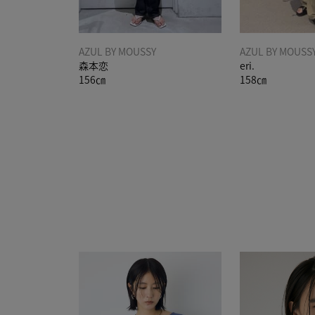
AZUL BY MOUSSY
AZUL BY MOUSS
森本恋
eri.
156㎝
158㎝