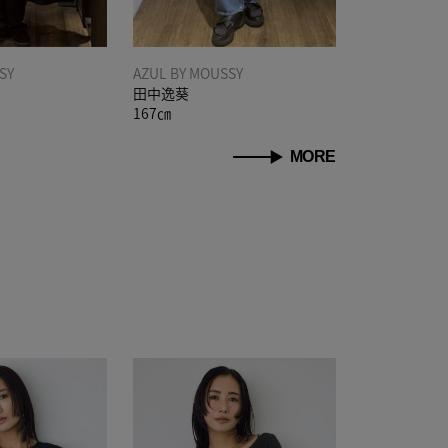
SY
AZUL BY MOUSSY
田中逸葵
167㎝
MORE