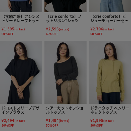
【接触冷感】アシンメ
【crie conforto】ノ
【crie conforto】ビ
トリードレープトップ
ットリボンTシャツ
ジューチョーカーセッ
ス
トカットソー
¥1,395
¥2,596
¥2,796
(in tax)
(in tax)
(in tax)
60%OFF
60%OFF
60%OFF
ドロストスリーブデザ
シアーカットオフショ
ドライタッチ ヘンリー
インブラウス
ルトップス
ネックトップス
¥2,494
¥1,494
¥1,995
(in tax)
(in tax)
(in tax)
50%OFF
50%OFF
50%OFF