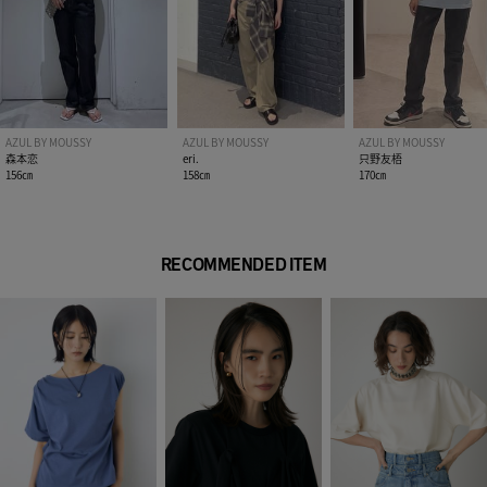
り、実物と色味が異なる場合がございます。
※着用、お取り扱いの際は、アテンションタグをご確認くださ
い。
AZUL BY MOUSSY
AZUL BY MOUSSY
AZUL BY MOUSSY
森本恋
eri.
只野友梧
156㎝
158㎝
170㎝
RECOMMENDED ITEM