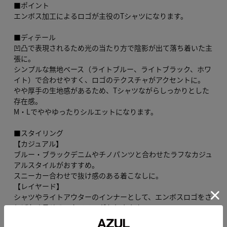
■ポイント
エンボス加工によるロゴが主役のTシャツになります。
■ディテール
凹凸で表現されるため光の当たり方で陰影が出て落ち着いた主
張に。
シンプルな無地ベース（ライトブルー、ライトブラック、ホワ
イト）で合わせやすく、ロゴのテクスチャがアクセントに。
やや厚手の生地感があるため、Tシャツながらしっかりとした
存在感。
M・Lでややゆったりシルエットになります。
■スタイリング
【カジュアル】
ブルー・ブラックデニムやチノパンツと合わせたラフなカジュ
アルスタイルがおすすめ。
スニーカー合わせで抜け感のある着こなしに。
【レイヤード】
シャツやライトアウターのインナーとして、エンボスロゴをさ
りげなく見せるスタイリングもおすすめ。
【モノトーン】