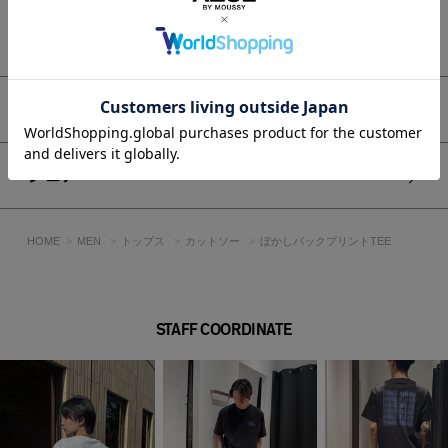
【カラー別】
WHTはクリーンで爽やかな印象に、BLKはコントラストを効か
もっと見る
せたモード感のある着こなしに。
BEGは柔らかなトーンでナチュラルなスタイリングにおすすめ
です。
アイテムサイズ
■生地
やや厚手でしっかりとしたコシのある生地感が特徴です。
ドライでざっくりとした風合いでありながら、柔らかく肌触り
シェア
が良いのが最大の魅力です。
プリントの位置や見え方には個体差がありますが、二次加工の
特性です。
HOME
MEN
トップス
カットソー
ぼかしバックプリントTEE
透け感：なし
裏 地：なし
伸縮性：なし
STAFF COORDINATE
光沢感：なし
■モデル身長185cm（Lサイズ着用）
[注意事項]
※画像の商品はサンプルです。実際の商品と仕様、加工が若干