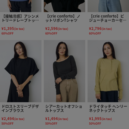
【接触冷感】アシンメ
【crie conforto】ノ
【crie conforto】ビ
トリードレープトップ
ットリボンTシャツ
ジューチョーカーセッ
ス
トカットソー
¥1,395
¥2,596
¥2,796
(in tax)
(in tax)
(in tax)
60%OFF
60%OFF
60%OFF
ドロストスリーブデザ
シアーカットオフショ
ドライタッチ ヘンリー
インブラウス
ルトップス
ネックトップス
¥2,494
¥1,494
¥1,995
(in tax)
(in tax)
(in tax)
50%OFF
50%OFF
50%OFF