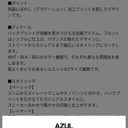
■ポイント
両面にぼかし（グラデーション）加工プリントを配したデザイ
ンです。
■ディテール
バックプリントが視線を惹きつける主役級アイテム。フロント
はシンプルに仕上げ、バランスの取れたデザインに。
ストリートからカジュアルまで幅広いスタイリングにマッチし
ます。
WHT・BLK・BEGのカラー展開で、それぞれ異なる雰囲気を楽
しめます。
程よくゆとりのあるシルエットの2サイズ展開です。
■スタイリング
【ベーシック】
スリムからストレートデニムやチノパンツと合わせ、バックプ
リントを引き立てたカジュアルスタイルに。
スニーカー合わせで軽やかな印象に仕上がります。
【レイヤード】
薄手のシャツや長袖インナーを重ね、裾や袖口をさりげなく見
せたレイヤードスタイルもおすすめ。