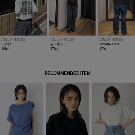
異なる場合があります。
※画像の商品は光の照射や角度、お使いのモニター環境によ
り、実物と色味が異なる場合がございます。
※着用、お取り扱いの際は、アテンションタグをご確認くださ
い。
AZUL BY MOUSSY
AZUL BY MOUSSY
AZUL BY MOUSSY
舟橋 諒
吉川颯人
YAMADA AYATO
168㎝
177㎝
177㎝
RECOMMENDED ITEM