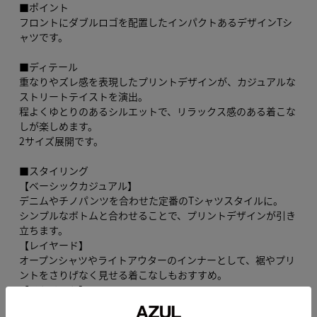
■ポイント
フロントにダブルロゴを配置したインパクトあるデザインTシ
ャツです。
■ディテール
重なりやズレ感を表現したプリントデザインが、カジュアルな
ストリートテイストを演出。
程よくゆとりのあるシルエットで、リラックス感のある着こな
しが楽しめます。
2サイズ展開です。
■スタイリング
【ベーシックカジュアル】
デニムやチノパンツを合わせた定番のTシャツスタイルに。
シンプルなボトムと合わせることで、プリントデザインが引き
立ちます。
【レイヤード】
オープンシャツやライトアウターのインナーとして、裾やプリ
ントをさりげなく見せる着こなしもおすすめ。
【ストリート】
バギーパンツやカーゴパンツ、ハイカットスニーカーと合わせ