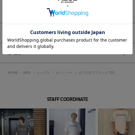
たボリューム感のあるスタイリングとも好相性。
【カラー別】
もっと見る
WHTはクリーンで明るい印象に、BLKはコーディネートを引き
締めるカラーとして活躍。
C.GRYは中間色で幅広いスタイリングに取り入れやすいカラー
です。
アイテムサイズ
■生地
やや厚手でしっかりとしたコシのある生地感が特徴です。
シェア
ドライでざっくりとした風合いでありながら、柔らかく肌触り
が良いのが最大の魅力です。
プリントの位置や見え方には個体差がありますが、二次加工の
HOME
MEN
トップス
カットソー
ダブルロゴプリントTEE
特性です。
透け感：なし
裏 地：なし
STAFF COORDINATE
伸縮性：なし
光沢感：なし
■モデル身長185cm（Lサイズ着用）
[注意事項]