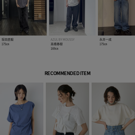
※画像の商品はサンプルです。実際の商品と仕様、加工が若干
異なる場合があります。
※画像の商品は光の照射や角度、お使いのモニター環境によ
り、実物と色味が異なる場合がございます。
※着用、お取り扱いの際は、アテンションタグをご確認くださ
い。
坂田直毅
AZUL BY MOUSSY
永井一成
175㎝
高橋春樹
175㎝
169㎝
RECOMMENDED ITEM