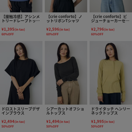
【接触冷感】アシンメ
【crie conforto】ノ
【crie conforto】ビ
トリードレープトップ
ットリボンTシャツ
ジューチョーカーセッ
ス
トカットソー
¥1,395
¥2,596
¥2,796
(in tax)
(in tax)
(in tax)
60%OFF
60%OFF
60%OFF
ドロストスリーブデザ
シアーカットオフショ
ドライタッチ ヘンリー
インブラウス
ルトップス
ネックトップス
¥2,494
¥1,494
¥1,995
(in tax)
(in tax)
(in tax)
50%OFF
50%OFF
50%OFF