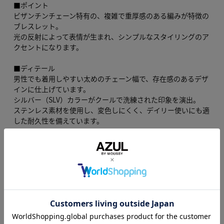
■ポイント
ビザンチンチェーン特有の、複雑で重厚感のある編みが特徴の
ブレスレット。
光の反射によって表情が生まれ、シンプルなスタイリングのア
クセントになります。
■ディテール
男性でも着用しやすい太めのチェーン幅で、存在感のあるデザ
インに仕上げています。
シルバー（SLV）カラーがクールで洗練された印象を演出。
ステンレス素材を使用し、変色しにくく、デイリー使いにも適
した耐久性を備えています。
■スタイリング
【カジュアル】
無地Tシャツやデニムスタイルに合わせ、手元のアクセントと
して活躍。
【モード／ビジネスカジュアル】
ブラックやグレーを基調としたコーディネートに合わせること
で、洗練された印象に仕上がります。
【レイヤード】