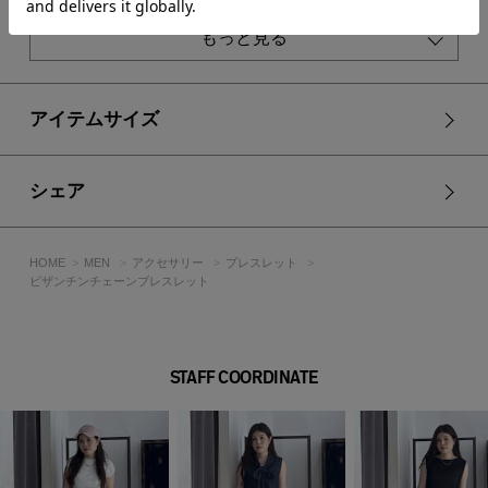
他のチェーンアクセサリーやレザーブレスレットとの重ね付け
で、素材感のコントラストを楽しめます。
もっと見る
※お取り扱い上のご注意
金属アクセサリーは、消毒液との接触や皮脂・汚れの蓄積によ
り、変色や変質が生じる場合があります。
アイテムサイズ
定期的なお手入れを行い、消毒液が直接付着しないようご注意
ください。
ステンレスはサビや金属アレルギーに比較的強い素材ですが、
シェア
すべての方にアレルギー反応が起こらないわけではありませ
ん。
万が一、皮膚に異常を感じた場合は直ちに使用を中止し、専門
HOME
MEN
アクセサリー
ブレスレット
医にご相談ください。
ビザンチンチェーンブレスレット
サウナなど高温の場所や、スキー場など寒冷地での着用は、火
傷・凍傷の原因となる場合がありますのでお控えください。
STAFF COORDINATE
[注意事項]
※画像の商品はサンプルです。実際の商品と仕様、加工が若干
異なる場合があります。
※画像の商品は光の照射や角度、お使いのモニター環境によ