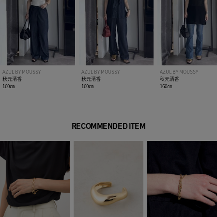
り、実物と色味が異なる場合がございます。
※着用、お取り扱いの際は、アテンションタグをご確認くださ
い。
AZUL BY MOUSSY
AZUL BY MOUSSY
AZUL BY MOUSSY
秋元清香
秋元清香
秋元清香
160㎝
160㎝
160㎝
RECOMMENDED ITEM