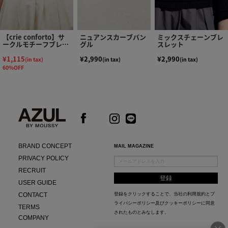
【crie conforto】サ
ニュアンスカーブバン
ミックスチェーンブレ
ークルモチーフブレス
グル
スレット
レット
¥1,115
¥2,990
¥2,990
(in tax)
(in tax)
(in tax)
60%OFF
BRAND CONCEPT
MAIL MAGAZINE
PRIVACY POLICY
RECRUIT
USER GUIDE
CONTACT
登録をクリックすることで、当社の
利用規約
と
プ
ライバシーポリシー及びクッキーポリシー
に同意
TERMS
されたものとみなします。
COMPANY