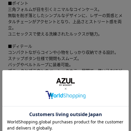
■ポイント
三角フォルムが目を引くミニマルなコインケース。
無駄を削ぎ落としたシンプルなデザインに、レザーの質感とメ
タルチェーンがアクセントとなり、上品さとストリート感を両
立。
ユニセックスで使える洗練されたルックスが魅力。
■ディテール
コンパクトながらコインや小物をしっかり収納できる設計。
スナップボタン仕様で開閉もスムーズ。
バッグやベルトループに装着可能。
ブラックとブラウンのベーシックカラー展開で、使い込むほど
に味が出る素材感。
■スタイリング
デニムやワイドパンツのベルトループに付けてアクセント使い
するのがおすすめ。
シンプルなコーディネートにプラスするだけで、程よい存在感
を演出。
バッグに付けてチャーム感覚で使うのも◎。
ストリートからきれいめまで幅広いスタイルにマッチ。