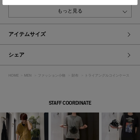
※お取り扱い上のご注意
もっと見る
水濡れや摩擦により、衣類や他の小物に色移りする場合があり
ますのでご注意ください。
素材の特性上、時間の経過と共に表面の剥離やベタつきが生じ
ることがあります。
アイテムサイズ
装飾の一部が尖っている場合があります。周囲の物への引っか
けや、小さなお子様の怪我には十分ご注意ください。
内容物を入れすぎると、ボタンの外れや破損につながる恐れが
シェア
あります。
HOME
MEN
ファッション小物
財布
トライアングルコインケース
[注意事項]
※画像の商品はサンプルです。実際の商品と仕様、加工が若干
異なる場合があります。
STAFF COORDINATE
※画像の商品は光の照射や角度、お使いのモニター環境によ
り、実物と色味が異なる場合がございます。
※着用、お取り扱いの際は、アテンションタグをご確認くださ
い。