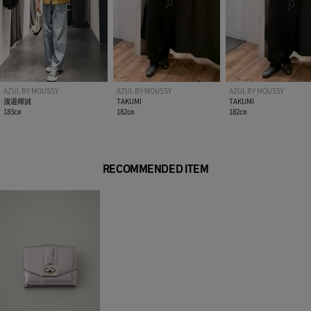
AZUL BY MOUSSY
AZUL BY MOUSSY
AZUL BY MOUSSY
渡邉輝誠
TAKUMI
TAKUMI
183㎝
182㎝
182㎝
RECOMMENDED ITEM