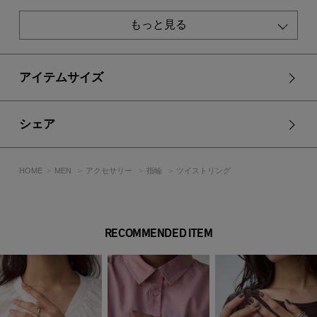
フォーマル寄りにはシャープな時計やメタルブレスと組み合わ
せると統一感が出ます。
もっと見る
サイズ違いを複数本重ね付けしてねじれの連続感を出すのもお
すすめです。
※お取り扱い上のご注意
アイテムサイズ
金属アクセサリーの場合、消毒液に触れたり、皮脂および汚れ
の蓄積により、変色や変質する場合がございます。
定期的にふき取りのメンテナンスをお願いします。
シェア
消毒液が製品に直接かかる事が無いようご注意下さい。
HOME
MEN
アクセサリー
指輪
ツイストリング
[注意事項]
※画像の商品はサンプルです。実際の商品と仕様、加工が若干
異なる場合があります。
RECOMMENDED ITEM
※画像の商品は光の照射や角度、お使いのモニター環境によ
り、実物と色味が異なる場合がございます。
※着用、お取り扱いの際は、アテンションタグをご確認くださ
い。