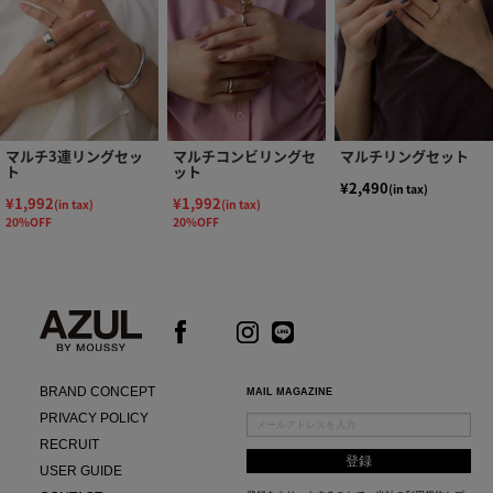
マルチ3連リングセッ
マルチコンビリングセ
マルチリングセット
ト
ット
¥2,490
(in tax)
¥1,992
¥1,992
(in tax)
(in tax)
20%OFF
20%OFF
BRAND CONCEPT
MAIL MAGAZINE
PRIVACY POLICY
RECRUIT
USER GUIDE