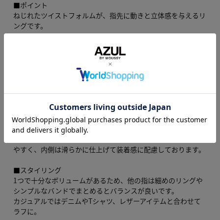
■ポイント
ねじれたツイストフォルムが、指先に動きと立体感を与えるリ
ングです。
■ディテール
ツイストのラインが光を拾って陰影を作り、シンプルながら存
在感が強いデザインです。
SLVはクールで洗練、BLKは引き締め効果が高くモード感を演
出。
男女問わず使えるユニセックスな佇まいで、単体でも手元のア
クセントになります。
合金製で細めから中肉の断面設計、ねじれ加工により表面にリ
ズム感を持たせています。
2サイズ展開により指幅や着け位置（関節側や根元）に合わせ
やすく、内側は滑らかに仕上げて装着感に配慮しております。
■スタイリング
1つで十分なボリュームがあるため、他の指は細めのリングや
シンプルなバンドでまとめるとバランスが良いです。
カジュアルではデニムやTシャツ、レザーアイテムと合わせて
ラフに。