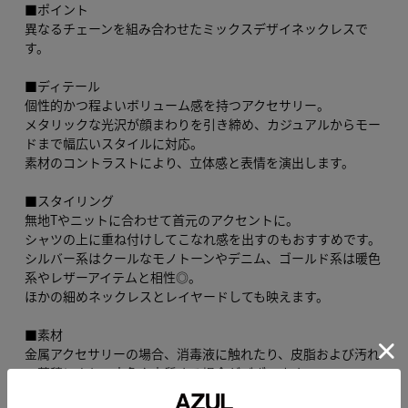
■ポイント
異なるチェーンを組み合わせたミックスデザイネックレスで
す。
■ディテール
個性的かつ程よいボリューム感を持つアクセサリー。
メタリックな光沢が顔まわりを引き締め、カジュアルからモー
ドまで幅広いスタイルに対応。
素材のコントラストにより、立体感と表情を演出します。
■スタイリング
無地Tやニットに合わせて首元のアクセントに。
シャツの上に重ね付けしてこなれ感を出すのもおすすめです。
シルバー系はクールなモノトーンやデニム、ゴールド系は暖色
系やレザーアイテムと相性◎。
ほかの細めネックレスとレイヤードしても映えます。
■素材
金属アクセサリーの場合、消毒液に触れたり、皮脂および汚れ
の蓄積により、変色や変質する場合がございます。
定期的にふき取りのメンテナンスをお願いします。