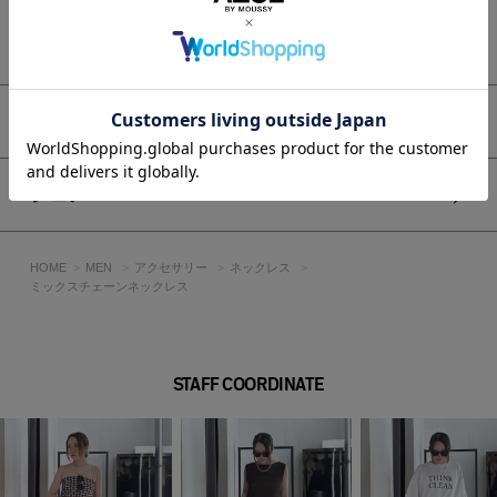
消毒液が製品に直接かかる事が無いようご注意下さい。
もっと見る
[注意事項]
※画像の商品はサンプルです。実際の商品と仕様、加工が若干
アイテムサイズ
異なる場合があります。
※画像の商品は光の照射や角度、お使いのモニター環境によ
り、実物と色味が異なる場合がございます。
シェア
※着用、お取り扱いの際は、アテンションタグをご確認くださ
い。
HOME
MEN
アクセサリー
ネックレス
ミックスチェーンネックレス
STAFF COORDINATE