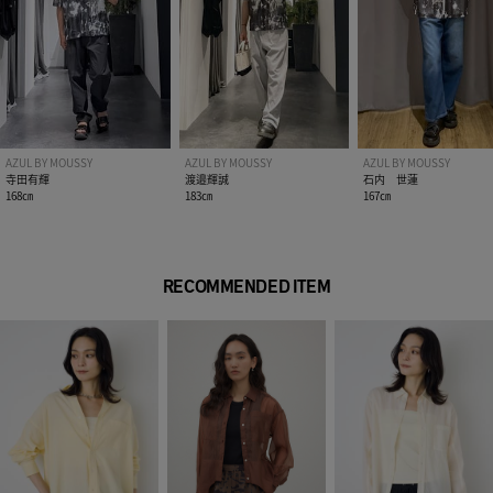
AZUL BY MOUSSY
AZUL BY MOUSSY
AZUL BY MOUSSY
寺田有輝
渡邉輝誠
石内 世蓮
168㎝
183㎝
167㎝
RECOMMENDED ITEM