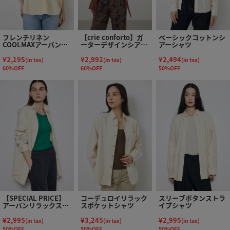
フレンチリネン
【crie conforto】ガ
ベーシックコットンシ
COOLMAXアーバンリ
ーターデザインシアー
アーシャツ
ラックスシャツ
ショートシャツ
¥2,195
¥2,992
¥2,494
(in tax)
(in tax)
(in tax)
60%OFF
60%OFF
50%OFF
【SPECIAL PRICE】
コーデュロイリラック
スリーブボタンストラ
アーバンリラックスコ
スポケットシャツ
イプシャツ
ットンシャツ
¥2,995
¥3,245
¥2,995
(in tax)
(in tax)
(in tax)
50%OFF
50%OFF
50%OFF