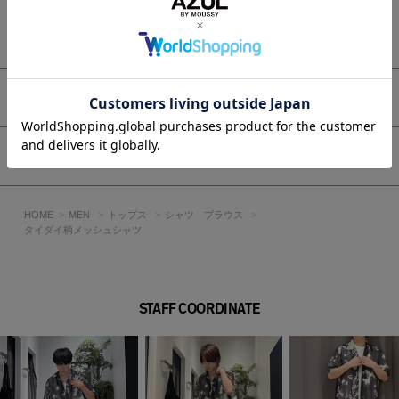
透け感：あり
裏 地：なし
もっと見る
伸縮性：ややあり
光沢感：なし
■モデル身長182cm（Lサイズ着用）
アイテムサイズ
[注意事項]
※画像の商品はサンプルです。実際の商品と仕様、加工が若干
シェア
異なる場合があります。
※画像の商品は光の照射や角度、お使いのモニター環境によ
り、実物と色味が異なる場合がございます。
HOME
MEN
トップス
シャツ ブラウス
※着用、お取り扱いの際は、アテンションタグをご確認くださ
タイダイ柄メッシュシャツ
い。
STAFF COORDINATE