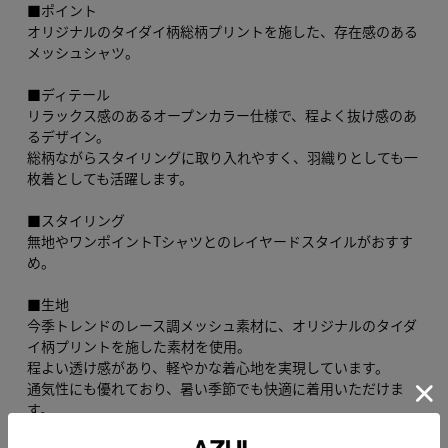
■ポイント
オリジナルのタイダイ柄総柄プリントを施した、存在感のある
メッシュシャツ。
■ディテール
リラックス感のあるオープンカラー仕様で、程よく抜け感のあ
るデザイン。
総柄ながらスタイリングに取り入れやすく、羽織りとしても一
枚着としても活躍します。
■スタイリング
無地やワンポイントTシャツとのレイヤードスタイルがおすす
め。
■生地
今季トレンドのレース調メッシュ素材に、オリジナルのタイダ
イ柄プリントを施した素材を使用。
程よい透け感があり、軽やかな着心地を実現しています。
通気性にも優れており、暑い季節でも快適に着用いただけま
す。