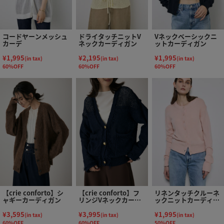
コードヤーンメッシュ
ドライタッチニットV
Vネックベーシックニ
カーデ
ネックカーディガン
ットカーディガン
¥1,995
¥2,195
¥1,995
(in tax)
(in tax)
(in tax)
60%OFF
60%OFF
60%OFF
【crie conforto】シ
【crie conforto】フ
リネンタッチクルーネ
ャギーカーディガン
リンジVネックカーデ
ックニットカーディガ
ィガン
ン
¥3,595
¥3,995
¥1,995
(in tax)
(in tax)
(in tax)
60%OFF
60%OFF
50%OFF