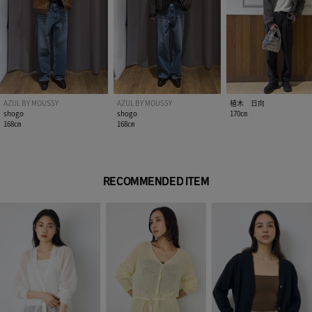
AZUL BY MOUSSY
AZUL BY MOUSSY
植木 日向
shogo
shogo
170㎝
168㎝
168㎝
RECOMMENDED ITEM