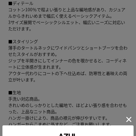
■ディテール
コットン100％で程よい張りと上品な編地感があり、カジュア
ルからきれいめまで幅広く使えるベーシックアイテム。
3サイズ展開でベーシックシルエット、幅広いニーズに対応い
ただけます。
■スタイリング
薄手のタートルネックにワイドパンツとショートブーツを合わ
せたスタイルがおすすめ。
ジップを半開きにしてインナーの色を覗かせると、コーディネ
ートに立体感が生まれます。
アウター代わりにコートの下へ仕込めば、防寒性と着映えの両
立が叶います。
■生地
手洗い対応商品。
きれいめのしっかりとした編地で、ほどよい張り感を合わせも
った、上品なニット商品。
ハンガー掛けにより、商品の襟元が伸びやすいです。
ハンガーからこまめに外すなど、ご注意お願いします。