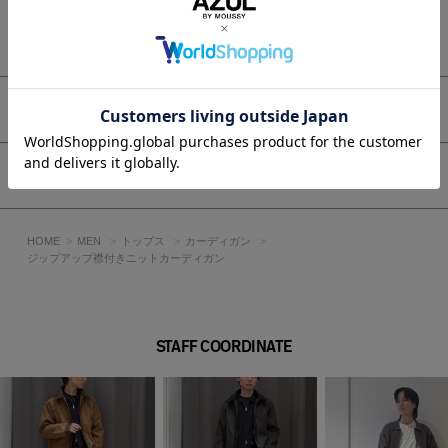
透け感：なし
裏 地：なし
もっと見る
伸縮性：なし
光沢感：なし
■L/BLK モデル身長：188cm、着用サイズ：Lサイズ
アイテムサイズ
■BRN・D/GRY モデル身長：185cm、着用サイズ：Lサイズ
[注意事項]
シェア
※画像の商品はサンプルです。実際の商品と仕様、加工が若干
異なる場合があります。
※画像の商品は光の照射や角度、お使いのモニター環境によ
HOME
MEN
トップス
カーディガン
り、実物と色味が異なる場合がございます。
ジップアップ襟付きニットカーディガン
※着用、お取り扱いの際は、アテンションタグをご確認くださ
い。
STAFF COORDINATE