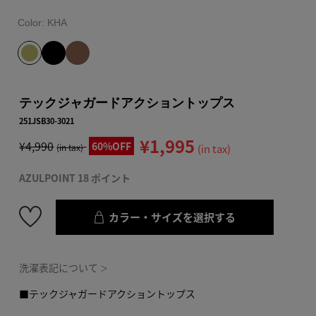
Color:
KHA
テックジャガードアクショントップス
251JSB30-3021
¥1,995
¥4,990
60%OFF
(in tax)
(in tax)
AZULPOINT 18 ポイント
カラー・サイズを選択する
洗濯表記について
＞
■テックジャガードアクショントップス