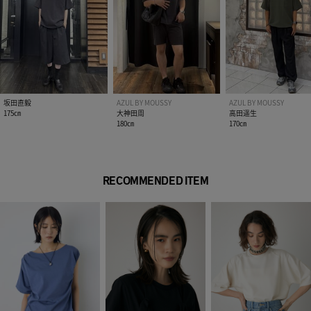
■モデル身長185cm（Lサイズ着用）
[注意事項]
※画像の商品はサンプルです。実際の商品と仕様、加工が若干
異なる場合があります。
※画像の商品は光の照射や角度、お使いのモニター環境によ
り、実物と色味が異なる場合がございます。
坂田直毅
AZUL BY MOUSSY
AZUL BY MOUSSY
※着用、お取り扱いの際は、アテンションタグをご確認くださ
175㎝
大神田周
高田遥生
180㎝
170㎝
い。
RECOMMENDED ITEM