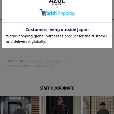
グに。
【レイヤード】
もっと見る
シャツや薄手のタートルネックを重ね、襟元や袖口から見せる
レイヤードスタイルもおすすめ。
軽やかな素材感で重ね着してもごわつきにくいのがポイントで
す。
アイテムサイズ
【カラー別】
BLKはスタイリングを引き締めるシャープな印象に、BRNは暖
かみのある雰囲気に。
シェア
KHAはミリタリーテイストの着こなしとも好相性です。
同素材のショーツ（251JSB31-3101 テックジャガードアクシ
ョンショートパンツ）とセットアップで着用いただけます。
HOME
MEN
トップス
カットソー
テックジャガードアクショントップス
■生地
2WAYストレッチを備えた、ポリジャガードチェック素材を使
用。
STAFF COORDINATE
透け感：なし
裏 地：なし
伸縮性：ややあり
光沢感：なし