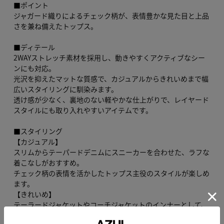
■ポイント
ジャガード織りによるチェック柄が、表情豊かな見た目と上品
さを兼ね備えたトップス。
■ディテール
2WAYストレッチ素材を採用し、動きやすくアクティブなシー
ンにも対応。
光沢を抑えたマットな質感で、カジュアルからきれいめまで幅
広いスタイリングに馴染みます。
透け感が少なく、裏地のない軽やかな仕上がりで、レイヤード
スタイルにも取り入れやすいアイテムです。
■スタイリング
【カジュアル】
スリムからテーパードデニムにスニーカーを合わせた、ラフな
着こなしがおすすめ。
チェック柄の表情を活かしたトップス主役のスタイルが楽しめ
ます。
【きれいめ】
テーラードジャケットやコーチジャケットのインナーとして、
チノパンツやスラックスを合わせた落ち着きのあるスタイリン