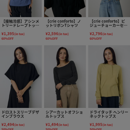
【接触冷感】アシンメ
【crie conforto】ノ
【crie conforto】ビ
トリードレープトップ
ットリボンTシャツ
ジューチョーカーセッ
ス
トカットソー
¥1,395
¥2,596
¥2,796
(in tax)
(in tax)
(in tax)
60%OFF
60%OFF
60%OFF
ドロストスリーブデザ
シアーカットオフショ
ドライタッチ ヘンリー
インブラウス
ルトップス
ネックトップス
¥2,494
¥1,494
¥1,995
(in tax)
(in tax)
(in tax)
50%OFF
50%OFF
50%OFF