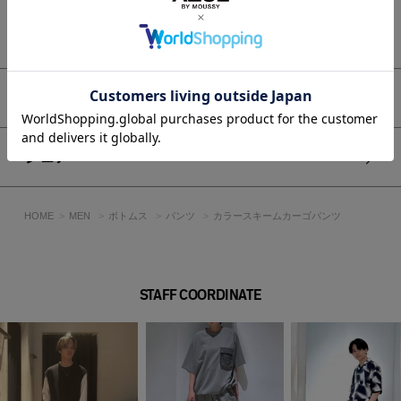
洗濯、クリーニング、着用(使用）時に他の衣類や雑貨、家具
類に色移りする事があります。
もっと見る
特に汗や雨等で湿った状態では、色落ちが顕著になります。
白、淡色との組み合わせは避け、お取り扱いには十分ご注意下
さい。
アイテムサイズ
透け感：なし
裏 地：なし
伸縮性：あり
シェア
光沢感：なし
■モデル身長：185cm、着用サイズ：Lサイズ
HOME
MEN
ボトムス
パンツ
カラースキームカーゴパンツ
[注意事項]
※画像の商品はサンプルです。実際の商品と仕様、加工が若干
異なる場合があります。
STAFF COORDINATE
※画像の商品は光の照射や角度、お使いのモニター環境によ
り、実物と色味が異なる場合がございます。
※着用、お取り扱いの際は、アテンションタグをご確認くださ
い。