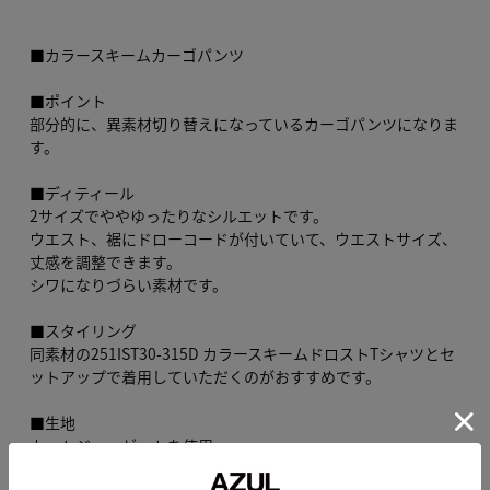
■カラースキームカーゴパンツ
■ポイント
部分的に、異素材切り替えになっているカーゴパンツになりま
す。
■ディティール
2サイズでややゆったりなシルエットです。
ウエスト、裾にドローコードが付いていて、ウエストサイズ、
丈感を調整できます。
シワになりづらい素材です。
■スタイリング
同素材の251IST30-315D カラースキームドロストTシャツとセ
ットアップで着用していただくのがおすすめです。
■生地
カットジョーゼットを使用。
本品は素材の特性上色落ちします。