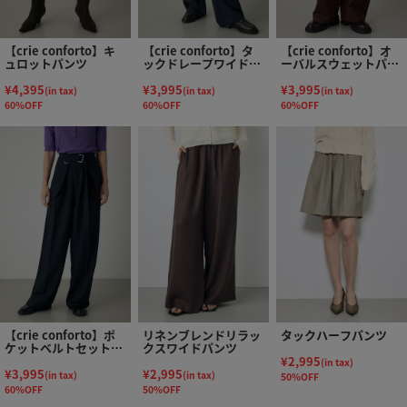
【crie conforto】キ
【crie conforto】タ
【crie conforto】オ
ュロットパンツ
ックドレープワイドパ
ーバルスウェットパン
ンツ
ツ
¥4,395
¥3,995
¥3,995
(in tax)
(in tax)
(in tax)
60%OFF
60%OFF
60%OFF
【crie conforto】ポ
リネンブレンドリラッ
タックハーフパンツ
ケットベルトセットワ
クスワイドパンツ
イドパンツ
¥2,995
(in tax)
¥3,995
¥2,995
(in tax)
(in tax)
50%OFF
60%OFF
50%OFF