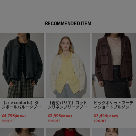
RECOMMENDED ITEM
【crie conforto】ダ
【着丈バリエ】コット
ビッグポケットフーデ
ンボールバルーンブル
ンリネンプリーツブル
ィショートブルゾン
ゾン
ゾン
¥4,796
¥3,995
¥3,494
(in tax)
(in tax)
(in tax)
60%OFF
50%OFF
50%OFF