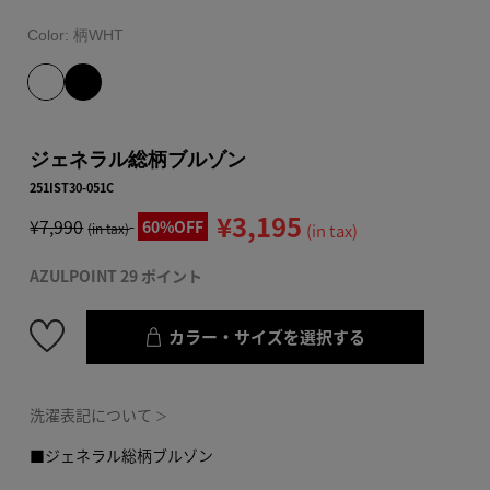
Color:
柄WHT
ジェネラル総柄ブルゾン
251IST30-051C
¥3,195
¥7,990
60%OFF
(in tax)
(in tax)
AZULPOINT 29 ポイント
カラー・サイズを選択する
洗濯表記について
＞
■ジェネラル総柄ブルゾン