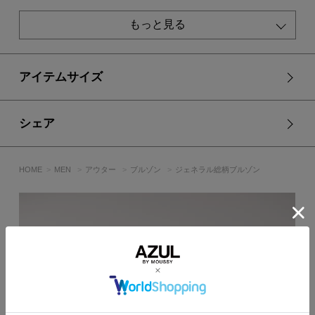
■モデル身長：180cm、着用サイズ：Lサイズ
もっと見る
※商品画像はサンプルでの撮影のため、色味や加工・デザイ
ン・プリントの見え方に変更がある場合がございます。
アイテムサイズ
シェア
HOME
MEN
アウター
ブルゾン
ジェネラル総柄ブルゾン