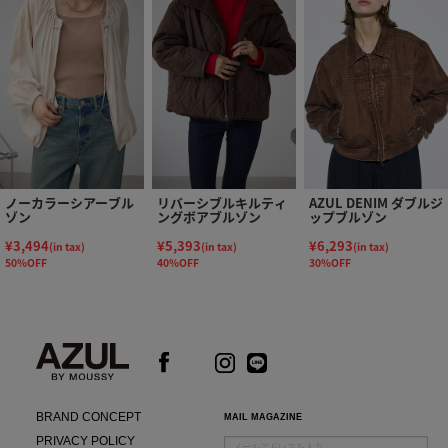
ノーカラーシアーブル
リバーシブルキルティ
AZUL DENIM ダブルジ
ゾン
ングボアブルゾン
ップブルゾン
¥3,494
¥5,393
¥6,293
(in tax)
(in tax)
(in tax)
50%OFF
40%OFF
30%OFF
BRAND CONCEPT
MAIL MAGAZINE
PRIVACY POLICY