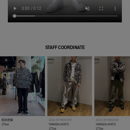
STAFF COORDINATE
坂田直毅
AZUL BY MOUSSY
AZUL BY MOUSSY
175㎝
YAMADA AYATO
YAMADA AYATO
177㎝
177㎝