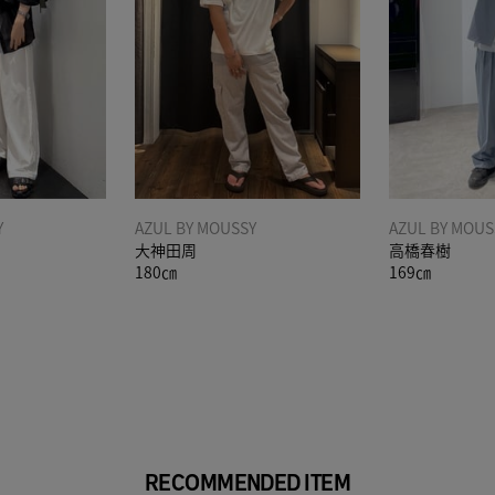
Y
AZUL BY MOUSSY
AZUL BY MOUS
大神田周
高橋春樹
180㎝
169㎝
RECOMMENDED ITEM