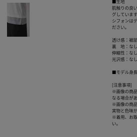
■生地
肌触りの良
グしていま
シフォンは
ださい。
透け感：裾
裏 地：な
伸縮性：な
光沢感：な
■モデル身長
[注意事項]
※画像の商
なる場合が
※画像の商
実物と色味
※着用、お
い。