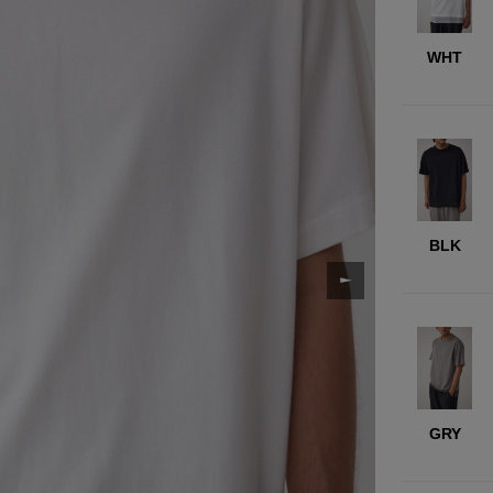
WHT
BLK
GRY