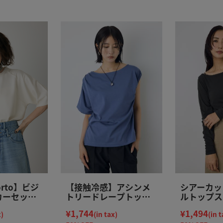
forto】ビジ
【接触冷感】アシンメ
シアーカッ
カーセット
トリードレープトップ
ルトップス
ス
¥1,744
¥1,494
x)
(in tax)
(in t