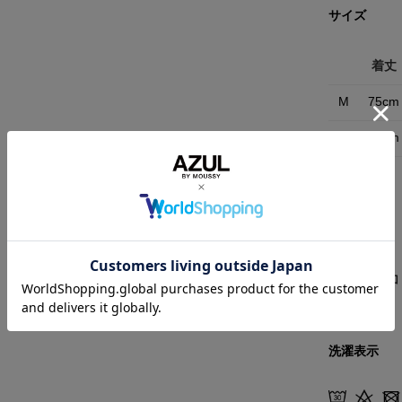
サイズ
着丈
M
75cm
L
77cm
素材
【本体】コ
洗濯表示