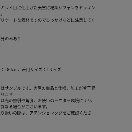
いキレイ目に仕上げた天竺に楊柳シフォンをドッキン
す。
デリケートな素材ですのでひっかけなどに注意してく
部分のみあり
し
し
し
：180cm、着用サイズ：Lサイズ
品はサンプルです。実際の商品と仕様、加工が若干異
あります。
品は光の照射や角度、お使いのモニター環境により、
が異なる場合がございます。
取り扱いの際は、アテンションタグをご確認くださ