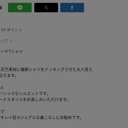
E
T 18 ポイント
ついて
＞
ードTシャツ
い天竺素材に楊柳シャツをドッキングさせた大人見え
なります。
ール
ーシックなシルエットです。
ヤードスタイルをお楽しみいただけます。
ング
でキレイ目カジュアルな着こなしにお勧めです。