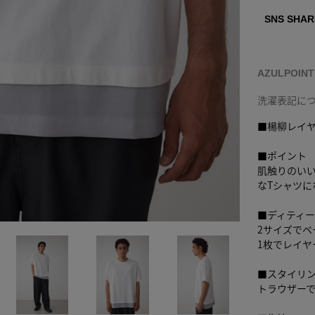
SNS SHAR
AZULPOIN
洗濯表記に
■楊柳レイヤ
■ポイント
肌触りのい
なTシャツに
■ディティ
2サイズでベ
1枚でレイ
■スタイリ
トラウザー