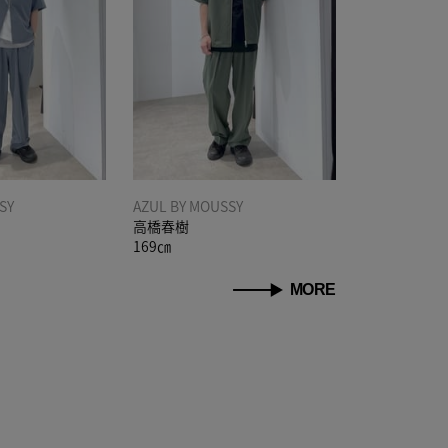
SY
AZUL BY MOUSSY
高橋春樹
169㎝
MORE