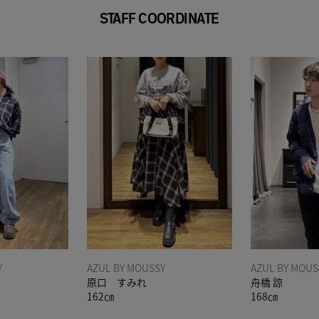
STAFF COORDINATE
Y
AZUL BY MOUSSY
AZUL BY MOUS
原口 すみれ
舟橋 諒
162㎝
168㎝