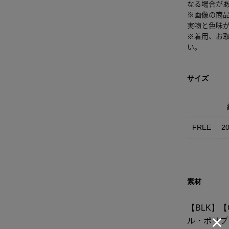
なる場合が
※画像の商
実物と色味
※着用、お
い。
サイズ
FREE
2
素材
【BLK】【
ル・ポリプ