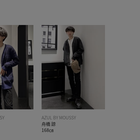
SY
AZUL BY MOUSSY
舟橋 諒
168㎝