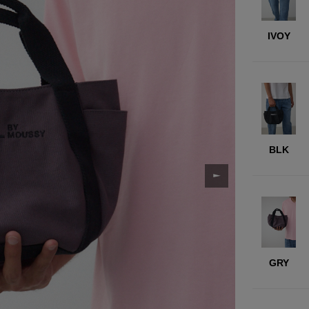
IVOY
BLK
GRY