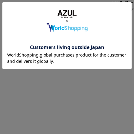
（セルロー
ル・ポリプ
洗濯表示
-
HOME
MEN