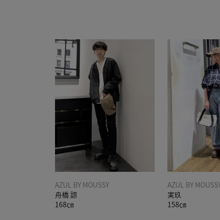
AZUL BY MOUSSY
AZUL BY MOUSS
舟橋 諒
実玖
168㎝
158㎝