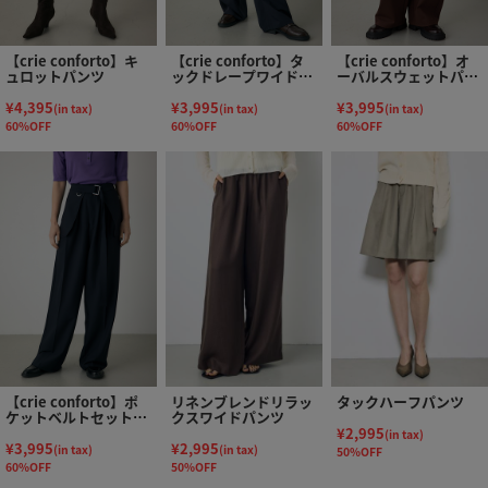
【crie conforto】キ
【crie conforto】タ
【crie conforto】オ
ュロットパンツ
ックドレープワイドパ
ーバルスウェットパン
ンツ
ツ
¥4,395
¥3,995
¥3,995
(in tax)
(in tax)
(in tax)
60%OFF
60%OFF
60%OFF
【crie conforto】ポ
リネンブレンドリラッ
タックハーフパンツ
ケットベルトセットワ
クスワイドパンツ
イドパンツ
¥2,995
(in tax)
¥3,995
¥2,995
(in tax)
(in tax)
50%OFF
60%OFF
50%OFF