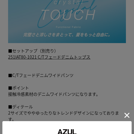
■セットアップ（別売り）
251IAT80-1021 C/Tフェードデニムトップス
■C/Tフェードデニムワイドパンツ
■ポイント
接触冷感素材のデニムワイドパンツになります。
■ディテール
2サイズでややゆったりなトレンドデザインになっておりま
す。
接触冷感素材なので夏でも涼しく快適にお過ごしいただけま
す。