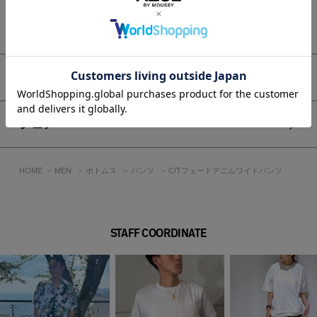
ウエストがリブになっており、着心地も抜群です。
もっと見る
■スタイリング
同素材の251IAT80-1021C/Tフェードデニムトップスとセット
アップで着ていただくのがおすすめです。
アイテムサイズ
■生地
カットソー生地にデニムの加工を施しています。
シェア
接触冷感機能が備わった素材です。
デニムと同じように、色や加工の見え方には個体差がありま
す。
HOME
MEN
ボトムス
パンツ
C/Tフェードデニムワイドパンツ
透け感：なし
裏 地：なし
伸縮性：なし
STAFF COORDINATE
光沢感：なし
■モデル身長：180cm、着用サイズ：モデルサイズ ※モデ
ルサイズは販売しておりません
[注意事項]