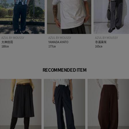
※画像の商品はサンプルです。実際の商品と仕様、加工が若干
異なる場合があります。
※画像の商品は光の照射や角度、お使いのモニター環境によ
り、実物と色味が異なる場合がございます。
※着用、お取り扱いの際は、アテンションタグをご確認くださ
い。
AZUL BY MOUSSY
AZUL BY MOUSSY
AZUL BY MOUSSY
大神田周
YAMADA AYATO
寺浦美咲
180㎝
177㎝
165㎝
RECOMMENDED ITEM