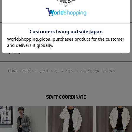
型崩れしにくい素材です。
もっと見る
透け感：なし
裏 地：なし
伸縮性：なし
光沢感：なし
アイテムサイズ
■モデル身長：180cm、着用サイズ：Lサイズ
シェア
[注意事項]
※画像の商品はサンプルです。実際の商品と仕様、加工が若干
異なる場合があります。
HOME
MEN
トップス
カーディガン
ミラノリブカーディガン
※画像の商品は光の照射や角度、お使いのモニター環境によ
り、実物と色味が異なる場合がございます。
※着用、お取り扱いの際は、アテンションタグをご確認くださ
い。
STAFF COORDINATE