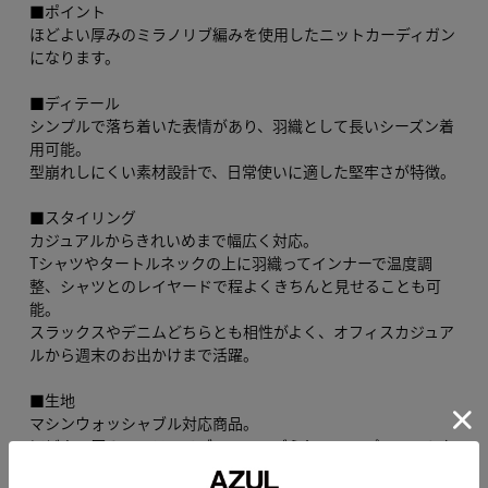
■ポイント
ほどよい厚みのミラノリブ編みを使用したニットカーディガン
になります。
■ディテール
シンプルで落ち着いた表情があり、羽織として長いシーズン着
用可能。
型崩れしにくい素材設計で、日常使いに適した堅牢さが特徴。
■スタイリング
カジュアルからきれいめまで幅広く対応。
Tシャツやタートルネックの上に羽織ってインナーで温度調
整、シャツとのレイヤードで程よくきちんと見せることも可
能。
スラックスやデニムどちらとも相性がよく、オフィスカジュア
ルから週末のお出かけまで活躍。
■生地
マシンウォッシャブル対応商品。
ほどよい厚みのミラノリブで、メンズらしいシンプルニットを
表現。