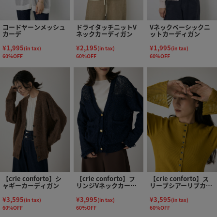
コードヤーンメッシュ
ドライタッチニットV
Vネックベーシックニ
カーデ
ネックカーディガン
ットカーディガン
¥1,995
¥2,195
¥1,995
(in tax)
(in tax)
(in tax)
60%OFF
60%OFF
60%OFF
【crie conforto】シ
【crie conforto】フ
【crie conforto】ス
ャギーカーディガン
リンジVネックカーデ
リーブシアーリブカー
ィガン
ディガン
¥3,595
¥3,995
¥3,595
(in tax)
(in tax)
(in tax)
60%OFF
60%OFF
60%OFF