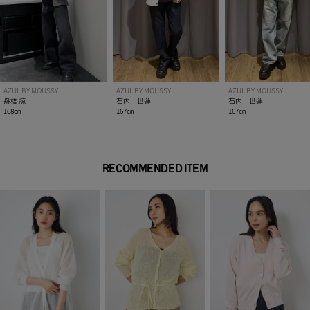
AZUL BY MOUSSY
AZUL BY MOUSSY
AZUL BY MOUSSY
舟橋 諒
石内 世蓮
石内 世蓮
168㎝
167㎝
167㎝
RECOMMENDED ITEM