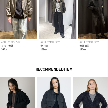
AZUL BY MOUSSY
AZUL BY MOUSSY
AZUL BY MOUSSY
石内 世蓮
金子萌
大神田周
167㎝
157㎝
180㎝
RECOMMENDED ITEM