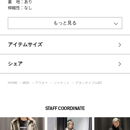
裏 地：あり
伸縮性：なし
光沢感：あり
もっと見る
■BLK モデル身長：180cm、着用サイズ：Lサイズ
■KHA モデル身長：メンズモデル180cm・レディースモデル
171cm、着用サイズ：Lサイズ
アイテムサイズ
[注意事項]
※画像の商品はサンプルです。実際の商品と仕様、加工が若干
異なる場合があります。
シェア
※画像の商品は光の照射や角度、お使いのモニター環境によ
り、実物と色味が異なる場合がございます。
※着用、お取り扱いの際は、アテンションタグをご確認くださ
HOME
MEN
アウター
ジャケット
デタッチャブルBZ
い。
STAFF COORDINATE