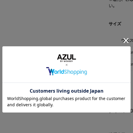
い。
サイズ
ウエ
M
76c
L
80c
素材
ナイロン9