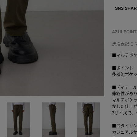
SNS SHAR
AZULPOIN
洗濯表記に
■マルチポ
■ポイント
多機能ポケ
■ディテー
伸縮性があ
マルチポケ
かした仕上
2サイズで
■スタイリ
カジュアル