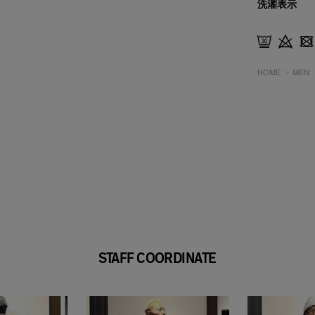
洗濯表示
HOME
MEN
STAFF COORDINATE