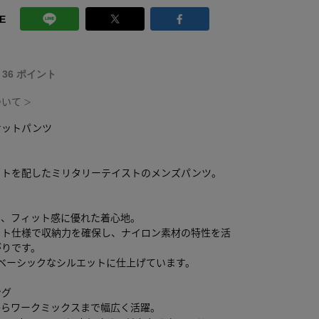
E
T 36 ポイント
ついて
＞
ケットパンツ
ットを配したミリタリーテイストのメンズパンツ。
ル
り、フィット感に優れた着心地。
ット仕様で収納力を確保し、ナイロン素材の特性を活
がりです。
、ベーシックなシルエットに仕上げています。
ング
からワークミックスまで幅広く活躍。