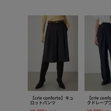
【crie conforto】キュ
【crie con
ロットパンツ
クドレープ
ツ
¥4,395
¥3,995