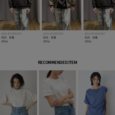
AZUL BY MOUSSY
AZUL BY MOUSSY
AZUL BY MOUSSY
石内 世蓮
石内 世蓮
石内 世蓮
167㎝
167㎝
167㎝
RECOMMENDED ITEM