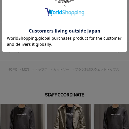
刺繍を固定させるため、裏側には樹脂の芯がありますが、二次
加工の特性です。
もっと見る
ロゴはグラデーションになっていますが、見え方には個体差が
あります。
透け感：なし
アイテムサイズ
裏 地：なし
伸縮性：なし
光沢感：なし
シェア
■モデル身長：180cm、着用サイズ：Lサイズ
HOME
MEN
トップス
カットソー
ブラシ刺繍スウェットトップス
[注意事項]
※画像の商品はサンプルです。実際の商品と仕様、加工が若干
異なる場合があります。
※画像の商品は光の照射や角度、お使いのモニター環境によ
STAFF COORDINATE
り、実物と色味が異なる場合がございます。
※着用、お取り扱いの際は、アテンションタグをご確認くださ
い。