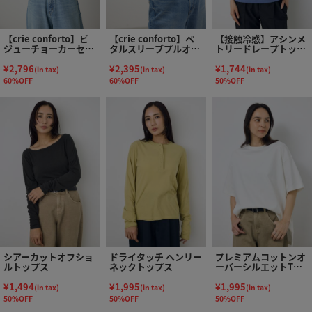
【crie conforto】ビ
【crie conforto】ペ
【接触冷感】アシンメ
ジューチョーカーセッ
タルスリーブプルオー
トリードレープトップ
トカットソー
バー
ス
¥2,796
¥2,395
¥1,744
(in tax)
(in tax)
(in tax)
60%OFF
60%OFF
50%OFF
シアーカットオフショ
ドライタッチ ヘンリー
プレミアムコットンオ
ルトップス
ネックトップス
ーバーシルエットTシ
ャツ
¥1,494
¥1,995
¥1,995
(in tax)
(in tax)
(in tax)
50%OFF
50%OFF
50%OFF