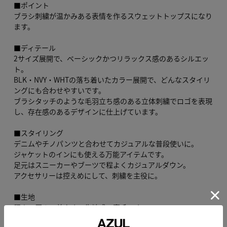
■ポイント
ブラシ刺繍が温かみある表情を作るスウェットトップスになり
ます。
■ディテール
2サイズ展開で、ベーシックかつリラックス感のあるシルエッ
ト。
BLK・NVY・WHTの落ち着いたカラー展開で、どんなスタイリ
ングにも合わせやすいです。
ブラシタッチのような毛羽立ち感のある立体刺繍でロゴを表現
し、存在感のあるデザインに仕上げています。
■スタイリング
デニムやチノパンツと合わせてカジュアルな普段使いに。
ジャケットのインにも使える万能アイテムです。
足元はスニーカーやブーツで程よくカジュアルダウン。
アクセサリーは控えめにして、刺繍を主役に。
■生地
程よい厚みで着やすい生地感の裏毛です。
立体的なブラシ刺繍を施しています。