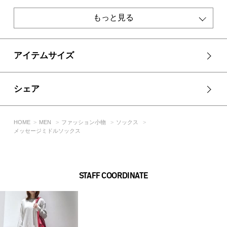
ジャガードの裏面は、やや毛羽立ちがあります。
着用時の摩擦や洗濯により、毛玉が生じやすい素材です。
もっと見る
お洗濯の際はネットに入れて行うことをおすすめします。
乾燥機のご使用はお避けください。
[注意事項]
アイテムサイズ
※画像の商品はサンプルです。実際の商品と仕様、加工が若干
異なる場合があります。
※画像の商品は光の照射や角度、お使いのモニター環境によ
シェア
り、実物と色味が異なる場合がございます。
※着用、お取り扱いの際は、アテンションタグをご確認くださ
い。
HOME
MEN
ファッション小物
ソックス
メッセージミドルソックス
STAFF COORDINATE