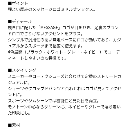
■ポイント
程よい厚みのメッセージロゴミドル丈ソックス。
■ディテール
履き口に配した「MESSAGE」ロゴが目をひき、足裏のブラン
ドロゴでさりげないアクセントをプラス。
シンプルで汎用性の高い無地ベースにロゴが効いており、カジ
ュアルからスポーツまで幅広く使えます。
4色展開（ブラック・ホワイト・グレー・ネイビー）でコーデ
ィネートしやすいのも特徴です。
■スタイリング
スニーカーやローテクシューズと合わせて定番のストリートカ
ジュアルに。
ショーツやクロップドパンツと合わせればロゴが見えてアクセ
ントに。
スポーツやジムシーンでは機能性と見た目を両立。
モノトーン中心ならクリーンに、ネイビーやグレーで落ち着い
た印象にも。
■素材