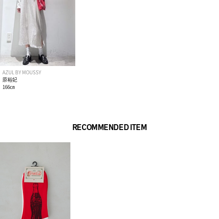
AZUL BY MOUSSY
原裕妃
166㎝
RECOMMENDED ITEM