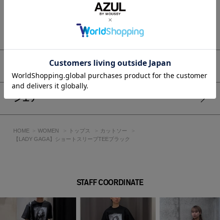
です。
■生地
もっと見る
粗野感のある16番オープンエンド糸を使用しアメリカンな着心
地を再現。
透け感：なし
アイテムサイズ
裏 地：なし
伸縮性：あり
光沢感：なし
シェア
■レディースモデル身長：176cm、着用サイズ：Mサイズ メ
ンズモデル：185cm、着用サイズ：Lサイズ
HOME
WOMEN
トップス
カットソー
【LADY GAGA】ショートスリーブTEEブラック
[注意事項]
※画像の商品はサンプルです。実際の商品と仕様、加工が若干
異なる場合があります。
※画像の商品は光の照射や角度、お使いのモニター環境によ
STAFF COORDINATE
り、実物と色味が異なる場合がございます。
※着用、お取り扱いの際は、アテンションタグをご確認くださ
い。