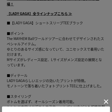
場！
【LADY GAGA】全ラインナップこちら ≫
■【LADY GAGA】ショートスリーブTEEブラック
■ポイント
The MAYHEM Ballワールドツアーに合わせてデザインされたス
ペシャルアイテム。
ゆとりのあるサイズ感になっていて、ユニセックスで着用いた
だけます。
Mサイズがレディース設定、Lサイズがメンズ設定の展開とな
っています。
■ディテール
LADY GAGAらしいエッジの効いたプリントが特徴。
モノトーンで落ち着いたフォトプリントTEEに仕上げました。
■スタイリング
ボトムを選ばず、オールシーズン着用可能。
トレンドのワイドデニムやスウェットパンツなどとも相性抜群