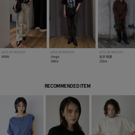
AZUL BY MOUSSY
AZUL BY MOUSSY
AZUL BY MOUSSY
MIRAI
shogo
岩井 桃夏
168㎝
152㎝
RECOMMENDED ITEM