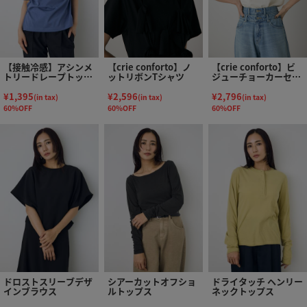
【接触冷感】アシンメ
【crie conforto】ノ
【crie conforto】ビ
トリードレープトップ
ットリボンTシャツ
ジューチョーカーセッ
ス
トカットソー
¥1,395
¥2,596
¥2,796
(in tax)
(in tax)
(in tax)
60%OFF
60%OFF
60%OFF
ドロストスリーブデザ
シアーカットオフショ
ドライタッチ ヘンリー
インブラウス
ルトップス
ネックトップス