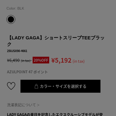
Color:
BLK
【LADY GAGA】ショートスリーブTEEブラッ
ク
250JSX90-4661
¥5,192
¥6,490
20%OFF
(in tax)
(in tax)
AZULPOINT 47 ポイント
カラー・サイズを選択する
洗濯表記について
＞
LADY GAGAの来日を記念したエクスクルーシブモデルが登